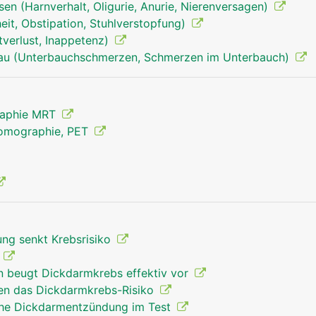
en (Harnverhalt, Oligurie, Anurie, Nierenversagen)
it, Obstipation, Stuhlverstopfung)
tverlust, Inappetenz)
rau (Unterbauchschmerzen, Schmerzen im Unterbauch)
raphie MRT
Tomographie, PET
ng senkt Krebsrisiko
s
in beugt Dickdarmkrebs effektiv vor
en das Dickdarmkrebs-Risiko
che Dickdarmentzündung im Test