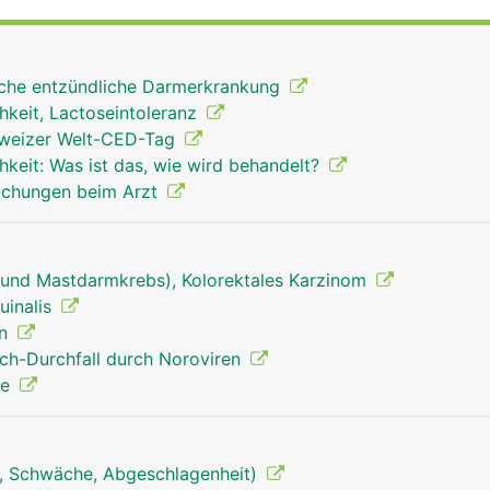
sche entzündliche Darmerkrankung
hkeit, Lactoseintoleranz
chweizer Welt-CED-Tag
hkeit: Was ist das, wie wird behandelt?
uchungen beim Arzt
und Mastdarmkrebs), Kolorektales Karzinom
uinalis
on
ech-Durchfall durch Noroviren
le
, Schwäche, Abgeschlagenheit)