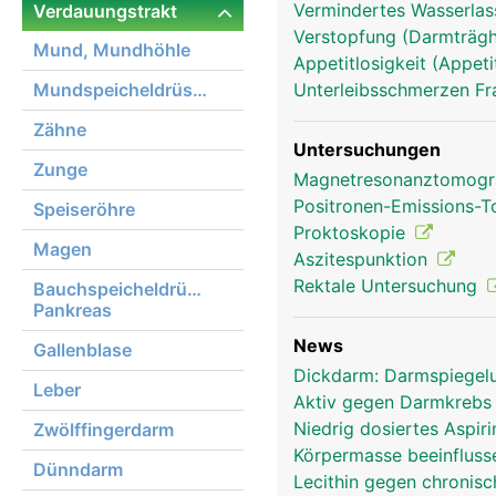
Vermindertes Wasserlass
Verdauungstrakt
Verstopfung (Darmträghe
Mund, Mundhöhle
Appetitlosigkeit (Appeti
Mundspeicheldrüsen
Unterleibsschmerzen F
Zähne
Untersuchungen
Zunge
Magnetresonanztomog
Positronen-Emissions-
Speiseröhre
Proktoskopie
Magen
Aszitespunktion
Rektale Untersuchung
Bauchspeicheldrüse,
Pankreas
News
Gallenblase
Dickdarm: Darmspiegelu
Leber
Aktiv gegen Darmkreb
Niedrig dosiertes Aspir
Zwölffingerdarm
Körpermasse beeinfluss
Dünndarm
Lecithin gegen chronis