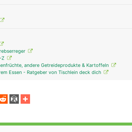
krebserreger
A-Z
senfrüchte, andere Getreideprodukte & Kartoffeln
rem Essen - Ratgeber von Tischlein deck dich