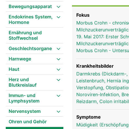
Bewegungsapparat
Fokus
Endokrines System,
Hormone
Morbus Crohn - chroni
Milchzuckerunverträglic
Ernährung und
19. Mai 2017: Erster S
Stoffwechsel
Milchzuckerunverträglic
Geschlechtsorgane
Morbus Crohn - Unters
Harnwege
Krankheitsbilder
Haut
Darmkrebs (Dickdarm-, 
Herz und
Leistenbruch, Hernia ing
Blutkreislauf
Verstopfung, Obstipati
Noroviren-Infektion, Br
Immun- und
Lymphsystem
Reizdarm, Colon irritabi
Nervensystem
Symptome
Ohren und Gehör
Müdigkeit (Erschöpfung