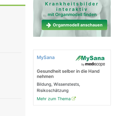
en äusseren
Krankheitsbilder
interaktiv
webige
mit Organmodell finden
en zum
n von
Organmodell anschauen
 und
eiskorn).
er zum
, wodurch
MySana
iblen
Nerven die
Gesundheit selber in die Hand
nehmen
Bildung, Wissenstests,
Risikoschätzung
Mehr zum Thema