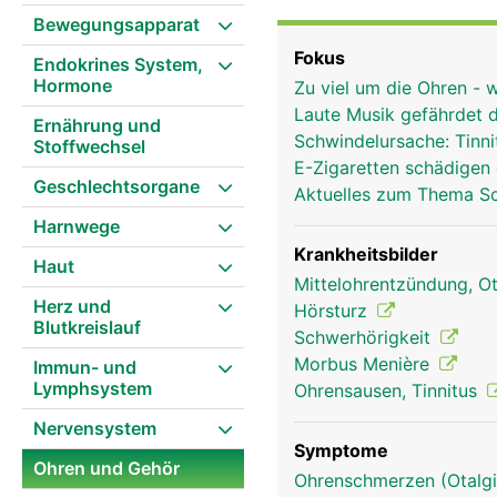
dient zur Aufnahme und 
Bewegungsapparat
Gehörgang nach innen z
Fokus
Endokrines System,
Membran und hat zwei A
Hormone
Zu viel um die Ohren -
Schutz vor Beschädigung
Laute Musik gefährdet 
aussen auf die drei be
Ernährung und
Schwindelursache: Tinn
Stoffwechsel
Steigbügel - die kleinst
E-Zigaretten schädigen
Die Gehörknöchelchen s
Geschlechtsorgane
Aktuelles zum Thema S
Innenohr, dem eigentlich
Harnwege
die Schallwellen in Wa
schneckenförmige Innen
Krankheitsbilder
Haut
Rezeptoren zum Hören u
Mittelohrentzündung, Ot
Herz und
Signale durch den inne
Hörsturz
Blutkreislauf
Schwerhörigkeit
Morbus Menière
Immun- und
Lymphsystem
Ohrensausen, Tinnitus
Nervensystem
Symptome
Ohren und Gehör
Ohrenschmerzen (Otalg