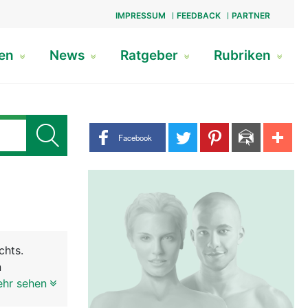
IMPRESSUM
FEEDBACK
PARTNER
gen
News
Ratgeber
Rubriken
Share buttons
Facebook
chts.
n
d dem
ehr sehen
 besteht -