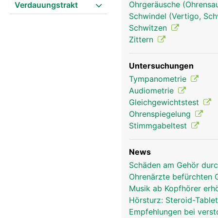
Ohrgeräusche (Ohrensau
Verdauungstrakt
Schwindel (Vertigo, Sch
Schwitzen
Zittern
Untersuchungen
Tympanometrie
Audiometrie
Gleichgewichtstest
Ohrenspiegelung
Ohren Frau
Stimmgabeltest
News
Schäden am Gehör durch
Ohrenärzte befürchten
Musik ab Kopfhörer erh
Hörsturz: Steroid-Table
Empfehlungen bei verst