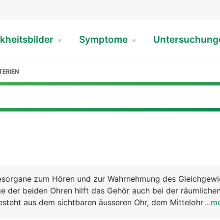
kheitsbilder
Symptome
Untersuchun
TERIEN
nesorgane zum Hören und zur Wahrnehmung des Gleichgewi
e der beiden Ohren hilft das Gehör auch bei der räumliche
besteht aus dem sichtbaren äusseren Ohr, dem Mittelohr un
...m
hr - die Ohrmuschel, die aus Haut, Knorpel und Fettgewebe