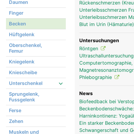
Daumen
Rückenschmerzen (Kre
Unterleibsschmerzen F
Finger
Unterleibsschmerzen 
Becken
Blut im Urin (Hämaturie
Hüftgelenk
Untersuchungen
Oberschenkel,
Becken Frau
Röntgen
Femur
Ultraschalluntersuchun
Kniegelenk
Computertomographie,
Magnetresonanztomog
Kniescheibe
Phlebographie
Unterschenkel
News
Sprungelenk,
Fussgelenk
Biofeedback bei Verst
Beckenbodenschwäche:
Ferse
Harninkontinenz: Yoga
Zehen
Ein starker Beckenbode
Schwangerschaft und Geb
Muskeln und