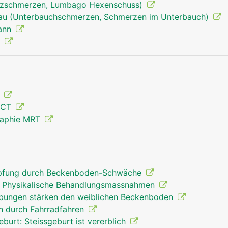
uzschmerzen, Lumbago Hexenschuss)
rau (Unterbauchschmerzen, Schmerzen im Unterbauch)
Mann
)
Becken Mann
g
 CT
raphie MRT
opfung durch Beckenboden-Schwäche
 Physikalische Behandlungsmassnahmen
übungen stärken den weiblichen Beckenboden
n durch Fahrradfahren
urt: Steissgeburt ist vererblich