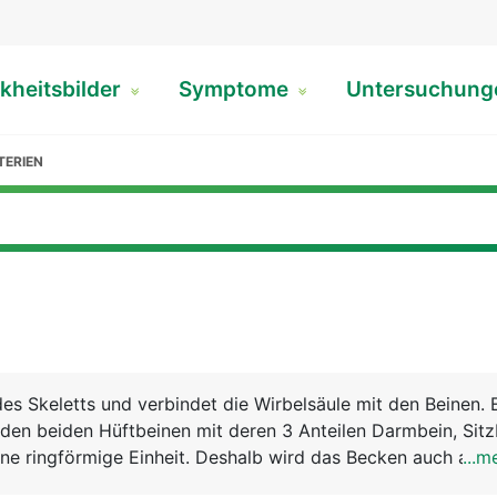
kheitsbilder
Symptome
Untersuchun
TERIEN
des Skeletts und verbindet die Wirbelsäule mit den Beinen. 
den beiden Hüftbeinen mit deren 3 Anteilen Darmbein, Sitz
ne ringförmige Einheit. Deshalb wird das Becken auch als 
...m
chnet. Über diesen festen und stabilen Ring wird das Körp