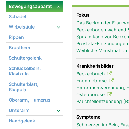
gleichmässig auf die Ob
Bewegungsapparat
ein sicherer Stand ermö
Fokus
Schädel
Bänder und Muskeln mit
Das Becken der Frau wei
Festigkeit und Stabilit
Wirbelsäule
Beckenboden während 
Hüftgelenk mit dem Obe
Spirale kann vor Beck
Rippen
ausserdem die Beckenor
Prostata-Entzündungen
Frauen haben im Vergle
Brustbein
Weibliche Menstruation
Beckenausgang um ein 
Schultergelenk
Krankheitsbilder
Schlüsselbein,
Klavikula
Beckenbruch
Endometriose
Schulterblatt,
Harnröhrenverengung, H
Skapula
Osteoporose
Oberarm, Humerus
Bauchfellentzündung (B
Unterarm
Symptome
Handgelenk
Schmerzen im Bein, Fus