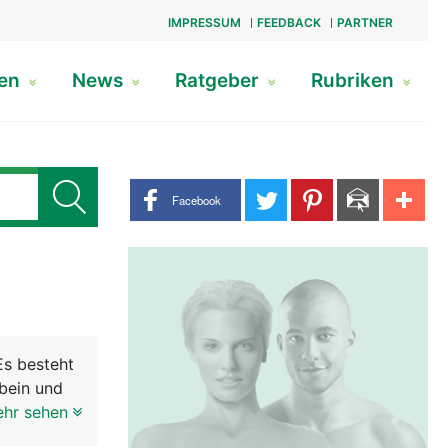
IMPRESSUM
FEEDBACK
PARTNER
gen
News
Ratgeber
Rubriken
Share buttons
Facebook
Es besteht
bein und
Beckenring
ehr sehen
ergewicht