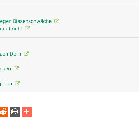
egen Blasenschwäche
abu bricht
nach Dorn
Frauen
gleich