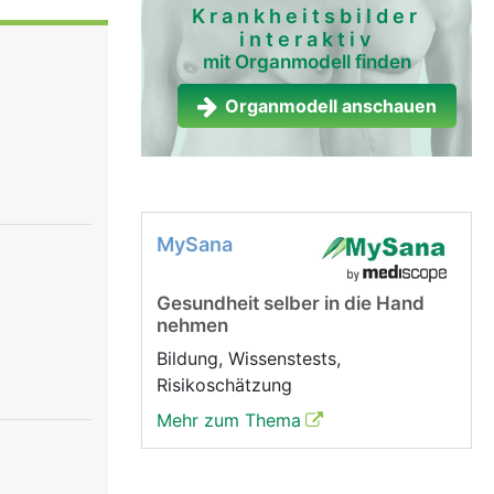
tung und
Krankheitsbilder
interaktiv
chiedene
mit Organmodell finden
che
über das
Organmodell anschauen
h
rgane.
MySana
Gesundheit selber in die Hand
nehmen
Bildung, Wissenstests,
Risikoschätzung
Mehr zum Thema