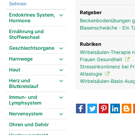
Sehnen
Ratgeber
Endokrines System,
Hormone
Beckenbodenübungen g
Blasenschwäche - Ein T
Ernährung und
Stoffwechsel
Rubriken
Geschlechtsorgane
Wirbelsäulen-Therapie 
Harnwege
Frauen Gesundheit
Stressinkontinenz bei 
Haut
Atlaslogie
Herz und
Wirbelsäulen-Basis-Aus
Blutkreislauf
Immun- und
Lymphsystem
Nervensystem
Ohren und Gehör