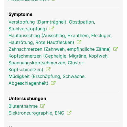
und Oberlippe; und ein Unterkieferast, der für das
Empfinden im Unterkieferbereich verantwortlich
ist und die Kau- und Mundbodenmuskulatur
Symptome
steuert.
Verstopfung (Darmträgheit, Obstipation,
Stuhlverstopfung)
Hautausschlag (Ausschlag, Exanthem, Fleckiger,
Hautrötung, Rote Hautflecken)
Zahnschmerzen (Zahnweh, empfindliche Zähne)
Kopfschmerzen (Cephalgie, Migräne, Kopfweh,
Spannungskopfschmerzen, Cluster-
Kopfschmerzen)
Müdigkeit (Erschöpfung, Schwäche,
Abgeschlagenheit)
Trigeminus Frau
Trigeminus Mann
Untersuchungen
Blutentnahme
Elektroneurographie, ENG