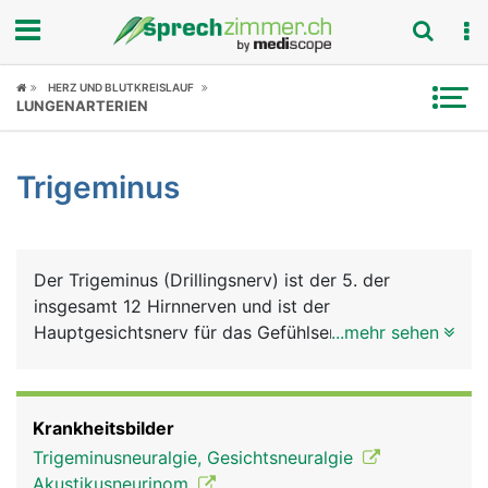
Fokus
HERZ UND BLUTKREISLAUF
LUNGENARTERIEN
Krankheitsbilder
Trigeminus
Symptome
Untersuchungen
Der Trigeminus (Drillingsnerv) ist der 5. der
News
insgesamt 12 Hirnnerven und ist der
Hauptgesichtsnerv für das Gefühlsempfinden im
...mehr sehen
Ratgeber
Gesicht. Seinen Namen verdankt er seinen drei
Ästen: ein Augenast, der für das Empfinden im
Rubriken
Augenbereich, der Stirn und Teile der Nase
Krankheitsbilder
verantwortlich ist; ein Oberkieferast, für das
Trigeminusneuralgie, Gesichtsneuralgie
Empfinden unter dem Auge, im Oberkieferbereich
Akustikusneurinom