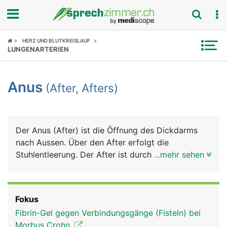
Fokus
HERZ UND BLUTKREISLAUF
LUNGENARTERIEN
Krankheitsbilder
Anus
(After, Afters)
Symptome
Untersuchungen
Der Anus (After) ist die Öffnung des Dickdarms
News
nach Aussen. Über den After erfolgt die
Stuhlentleerung. Der After ist durch zwei
...mehr sehen
Ratgeber
Schliessmuskeln verschlossen, dem unwillkürlichen
(nicht selbst steuerbaren) inneren
Rubriken
Afterschliessmuskel und dem willkürlichen (selbst
Fokus
kontrollierbaren) äusseren Afterschliessmuskel. In
Fibrin-Gel gegen Verbindungsgänge (Fisteln) bei
der Übergangszone zwischen Darmschleimhaut
Morbus Crohn