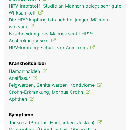
und äusserer Haut befindet sich die sogenannte
HPV-Impfstoff: Studie an Männern belegt sehr gute
Hämorrhoidalzone, ein Venengeflecht, das
Wirksamkeit
zusammen mit den beiden Ringmuskeln den
Die HPV-Impfung ist auch bei jungen Männern
Enddarm abdichtet.
wirksam
Beschneidung des Mannes senkt HPV-
Ansteckungsrisiko
HPV-Impfung: Schutz vor Analkrebs
Krankheitsbilder
Hämorrhoiden
Analfissur
Feigwarzen, Genitalwarzen, Kondylome
Crohn-Erkrankung, Morbus Crohn
anus frau
anus mann
Aphthen
Symptome
Juckreiz (Pruritus, Hautjucken, Jucken)
Verstopfung (Darmträgheit, Obstipation,