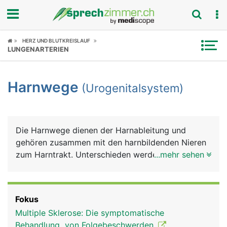
Fokus
HERZ UND BLUTKREISLAUF
LUNGENARTERIEN
Krankheitsbilder
Harnwege
(Urogenitalsystem)
Symptome
Untersuchungen
Die Harnwege dienen der Harnableitung und
News
gehören zusammen mit den harnbildenden Nieren
zum Harntrakt. Unterschieden werden anatomisch
...mehr sehen
Ratgeber
ein oberer und ein unterer Harntrakt. Zum oberen
zählen die Nieren und die Harnleiter (Ureter), zum
Rubriken
unteren die Harnblase und die Harnröhre (Urethra).
Fokus
Die Nieren dienen der Harnbildung, die Harnleiter
Multiple Sklerose: Die symptomatische
zum Harntransport in die Blase, die Harnblase zur
Behandlung von Folgebeschwerden