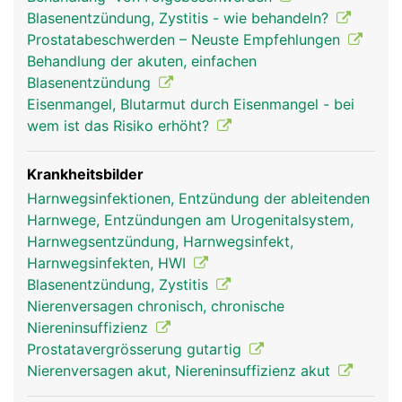
Harnspeicherung und die Harnröhre zur
Blasenentzündung, Zystitis - wie behandeln?
Harnausscheidung.
Prostatabeschwerden – Neuste Empfehlungen
Behandlung der akuten, einfachen
Blasenentzündung
Eisenmangel, Blutarmut durch Eisenmangel - bei
wem ist das Risiko erhöht?
Krankheitsbilder
Harnwegsinfektionen, Entzündung der ableitenden
Harnwege, Entzündungen am Urogenitalsystem,
Harnwegsentzündung, Harnwegsinfekt,
Harnwegsinfekten, HWI
Blasenentzündung, Zystitis
Nierenversagen chronisch, chronische
Niereninsuffizienz
Prostatavergrösserung gutartig
Nierenversagen akut, Niereninsuffizienz akut