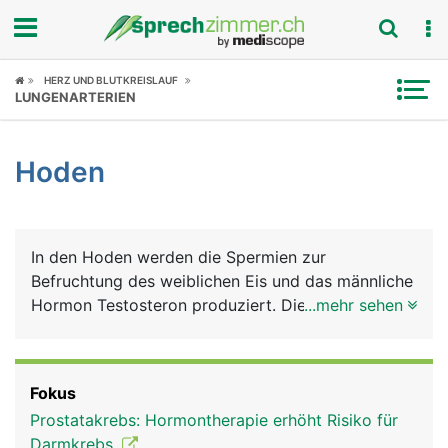
Fokus
HERZ UND BLUTKREISLAUF
LUNGENARTERIEN
Krankheitsbilder
Hoden
Symptome
Untersuchungen
In den Hoden werden die Spermien zur
News
Befruchtung des weiblichen Eis und das männliche
Hormon Testosteron produziert. Die Hoden liegen
...mehr sehen
Ratgeber
vor Wärme und Kälte gut geschützt im Hodensack.
Rubriken
Fokus
Prostatakrebs: Hormontherapie erhöht Risiko für
Darmkrebs