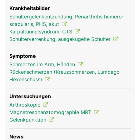
verbunden. Über die Schulterblätter sind die Arme
mit dem Rumpf verbunden. Ausserdem dient es als
Krankheitsbilder
Befestigungsanker für die Rückenmuskulatur
Schultergelenkentzündung, Periarthritis humero-
scapularis, PHS, akut
Karpaltunnelsyndrom, CTS
Schulterverrenkung, ausgekugelte Schulter
Symptome
Schmerzen im Arm, Händen
Rückenschmerzen (Kreuzschmerzen, Lumbago
Hexenschuss)
Schulterblatt Frau
Schulterblatt Mann
Untersuchungen
Arthroskopie
Magnetresonanztomographie MRT
Gelenkpunktion
News