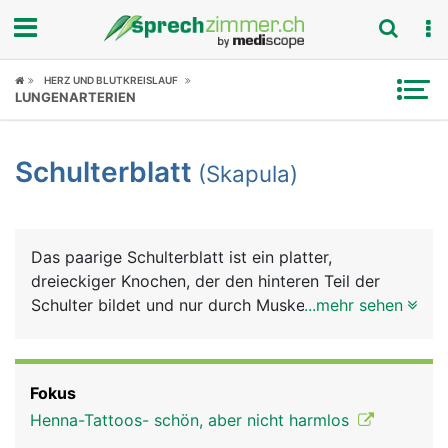
Fokus
HERZ UND BLUTKREISLAUF
LUNGENARTERIEN
Krankheitsbilder
Schulterblatt
(Skapula)
Symptome
Untersuchungen
Das paarige Schulterblatt ist ein platter,
News
dreieckiger Knochen, der den hinteren Teil der
Schulter bildet und nur durch Muskeln mit der
...mehr sehen
Ratgeber
Wirbelsäule verbunden ist. Am seitlichen Rand
bildet das Schulterblatt die Gelenkpfanne für das
Rubriken
Schultergelenk, in der sich der Kopf des
Fokus
Oberarmknochens bewegt. Auch das Schlüsselbein
Henna-Tattoos- schön, aber nicht harmlos
ist seitlich mit dem Schulterblatt gelenkig