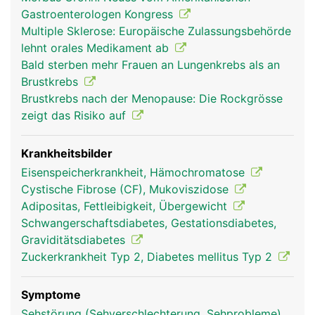
Bauchspeicheldrüsengang in den Zwölffingerdarm
Gastroenterologen Kongress
geleitet wird. Der Saft enthält verschiedene
Multiple Sklerose: Europäische Zulassungsbehörde
Enzyme zur Aufspaltung der Nahrungsbestandteile
lehnt orales Medikament ab
(Eiweisse, Kohlenhydrate, Fette). Ausserdem
Bald sterben mehr Frauen an Lungenkrebs als an
neutralisiert das Sekret die zuvor in die Nahrung
Brustkrebs
gelangte Magensäure, damit die empfindliche
Brustkrebs nach der Menopause: Die Rockgrösse
Darmschleimhaut nicht von der Säure angegriffen
zeigt das Risiko auf
wird. Die zweite Aufgabe ist die Produktion der
Hormone Insulin und Glukagon, die als
Gegenspieler den Blutzucker regulieren. Insulin
Krankheitsbilder
wirkt blutzuckersenkend, Glukagon
Eisenspeicherkrankheit, Hämochromatose
blutzuckersteigernd. Wenn der Blutzuckerspiegel
Cystische Fibrose (CF), Mukoviszidose
steigt, beispielsweise nach einer Mahlzeit, gibt die
Adipositas, Fettleibigkeit, Übergewicht
Bauchspeicheldrüse Insulin ins Blut ab, wodurch
Schwangerschaftsdiabetes, Gestationsdiabetes,
der Zuckerspiegel sinkt. Wenn umgekehrt der
Graviditätsdiabetes
Blutzuckerspiegel zu niedrig ist, wird Glukagon
Zuckerkrankheit Typ 2, Diabetes mellitus Typ 2
abgegeben.
Symptome
Sehstörung (Sehverschlechterung, Sehprobleme)