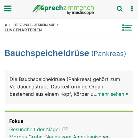
Fokus
HERZ UND BLUTKREISLAUF
LUNGENARTERIEN
Krankheitsbilder
Bauchspeicheldrüse
(Pankreas)
Symptome
Untersuchungen
Die Bauchspeicheldrüse (Pankreas) gehört zum
News
Verdauungstrakt. Das keilförmige Organ
bestehend aus einem Kopf, Körper und Schwanz,
...mehr sehen
Ratgeber
ist etwa 15 Zentimeter lang und liegt quer im
Oberbauch direkt hinter dem Magen. Die
Rubriken
Bauchspeicheldrüse hat zwei wesentlich Aufgaben:
Fokus
Sie produziert einen Verdauungssaft
Gesundheit der Nägel
(Bauchspeichel), der über den
Morbus Crohn: Neues vom Amerikanischen