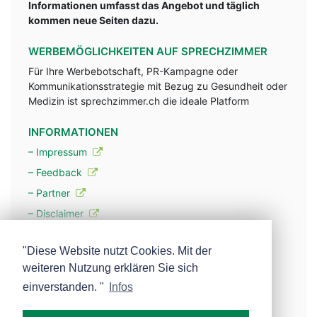
Informationen umfasst das Angebot und täglich
kommen neue Seiten dazu.
WERBEMÖGLICHKEITEN AUF SPRECHZIMMER
Für Ihre Werbebotschaft, PR-Kampagne oder
Kommunikationsstrategie mit Bezug zu Gesundheit oder
Medizin ist sprechzimmer.ch die ideale Platform
INFORMATIONEN
– Impressum
– Feedback
– Partner
– Disclaimer
– Datenschutzerklärung / Privacy Policy
"Diese Website nutzt Cookies. Mit der
weiteren Nutzung erklären Sie sich
– Werbung
einverstanden. "
Infos
– Mehr über unsere Experten