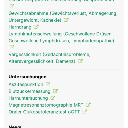
Gewichtsabnahme (Gewichtsverlust, Abmagerung,
Untergewicht, Kachexie)
Harndrang
Lymphknotenschwellung (Geschwollene Drüsen,
Geschwollene Lymphdrüsen, Lymphadenopathie)
bauchspeicheldrüse
bauchspeicheldrüse
Vergesslichkeit (Gedächtnisprobleme,
pankreas frau
pankreas mann
Altersvergesslichkeit, Demenz)
Untersuchungen
Aszitespunktion
Blutzuckermessung
Harnuntersuchung
Magnetresonanztomographie MRT
Oraler Glukosetoleranztest oGTT
News