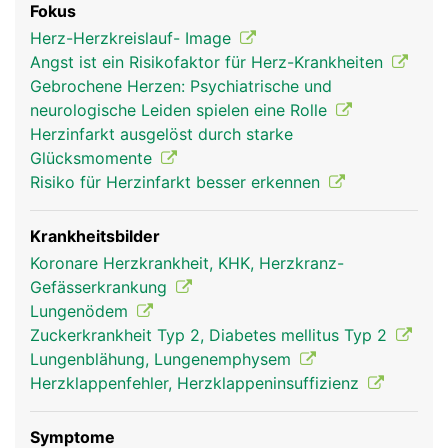
Fokus
den lebensnotwendigen Sauerstoff anzureichern.
Herz-Herzkreislauf- Image
Herz, Blutkreislauf und Lunge bilden daher eine
Angst ist ein Risikofaktor für Herz-Krankheiten
Funktionseinheit. Alle Blutgefässe, die das Blut
Gebrochene Herzen: Psychiatrische und
vom Herz wegleiten, heissen Arterien; alle
neurologische Leiden spielen eine Rolle
Blutgefässe, die das Blut zum Herz hinführen,
Herzinfarkt ausgelöst durch starke
heissen Venen. Genau genommen hat der Körper
Glücksmomente
zwei ineinandergreifende Blutkreisläufe: den
Risiko für Herzinfarkt besser erkennen
grossen Körperkreislauf und den kleineren
Lungenkreislauf. Das in der Lunge mit Sauerstoff
angereicherte Blut fliesst über die Lungenvenen
Krankheitsbilder
zum linken Herzvorhof und in die linke
Koronare Herzkrankheit, KHK, Herzkranz-
Herzkammer. Von dort wird das sauerstoffreiche
Gefässerkrankung
Blut über die Hauptschlagader (Aorta) in den
Lungenödem
Körper gepumpt. In umgekehrter Richtung fliesst
Zuckerkrankheit Typ 2, Diabetes mellitus Typ 2
das verbrauchte (sauerstoffarme und
Lungenblähung, Lungenemphysem
kohlendioxidreiche) Blut über die Körpervenen
Herzklappenfehler, Herzklappeninsuffizienz
zum rechten Herzvorhof und in die rechte
Herzkammer, von wo es über die Lungenarterien
Symptome