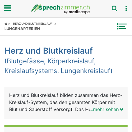
Fokus
HERZ UND BLUTKREISLAUF
LUNGENARTERIEN
Krankheitsbilder
Herz und Blutkreislauf
Symptome
(Blutgefässe, Körperkreislauf,
Untersuchungen
Kreislaufsystems, Lungenkreislauf)
News
Ratgeber
Herz und Blutkreislauf bilden zusammen das Herz-
Kreislauf-System, das den gesamten Körper mit
Rubriken
Blut und Sauerstoff versorgt. Das Herz ist dabei
...mehr sehen
die zentrale Pumpe und der Blutkreislauf das
Transport- und Verteilungssystem. Auch die Lunge
ist in diesem System eingebunden, um das Blut mit