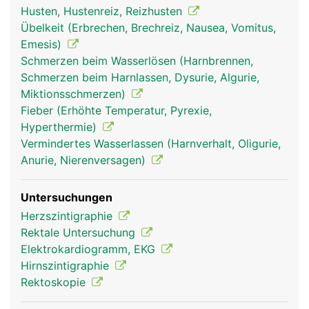
in die Lunge gepumpt wird, um wieder mit
Husten, Hustenreiz, Reizhusten
frischem Sauerstoff aufgetankt zu werden. Das
Übelkeit (Erbrechen, Brechreiz, Nausea, Vomitus,
Herz pumpt dabei das Blut unermüdlich durch
Emesis)
beide Blutkreisläufe. Wird bei Anstrengung mehr
Schmerzen beim Wasserlösen (Harnbrennen,
Sauerstoff benötigt pumpt es schneller, in Ruhe
Schmerzen beim Harnlassen, Dysurie, Algurie,
pumpt es langsamer. Im Schnitt dauert es etwa
Miktionsschmerzen)
eine Minute, bis das Blut einmal durch den Körper
Fieber (Erhöhte Temperatur, Pyrexie,
zirkuliert.
Hyperthermie)
Vermindertes Wasserlassen (Harnverhalt, Oligurie,
Anurie, Nierenversagen)
Untersuchungen
Herzszintigraphie
Rektale Untersuchung
Elektrokardiogramm, EKG
Hirnszintigraphie
Rektoskopie
blutkreislauf frau
blutkreislauf mann