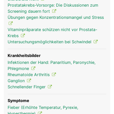
über Sehen und Bänder der Hand- und
Prostatakrebs-Vorsorge: Die Diskussionen zum
Unterarmmuskeln. Nur der Daumen hat einen
Screening dauern fort
eigenen Muskel, den Daumenballen, der ihm einen
Übungen gegen Konzentrationsmangel und Stress
grösseren Bewegungsumfang verleiht. Die
Hauptfunktionen der Finger sind Greifen, Tasten
Vitaminpräparate schützen nicht vor Prostata-
und Fühlen.
Krebs
Untersuchungsmöglichkeiten bei Schwindel
Krankheitsbilder
Infektionen der Hand: Panaritium, Paronychie,
Phlegmone
Rheumatoide Arthritis
Ganglion
Schnellender Finger
Finger Frau
Finger Mann
Symptome
Fieber (Erhöhte Temperatur, Pyrexie,
Hyperthermie)