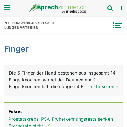
Fokus
HERZ UND BLUTKREISLAUF
LUNGENARTERIEN
Krankheitsbilder
Finger
Symptome
Untersuchungen
Die 5 Finger der Hand bestehen aus insgesamt 14
News
Fingerknochen, wobei der Daumen nur 2
Fingerknochen hat, die übrigen 4 Finger haben
...mehr sehen
Ratgeber
jeweils 3. Die Fingerknochen bilden die Grund-,
Mittel- und Endglieder der Finger (beim Daumen
Rubriken
nur Grund- und Endglied), die durch Fingergelenke
Fokus
verbunden sind. Die Endglieder der Finger tragen
Prostatakrebs: PSA-Früherkennungstests senken
die Fingernägel. Die Bewegung der Finger erfolgt
Sterberate nicht