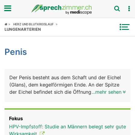
Fokus
HERZ UND BLUTKREISLAUF
LUNGENARTERIEN
Krankheitsbilder
Penis
Symptome
Untersuchungen
Der Penis besteht aus dem Schaft und der Eichel
News
(Glans), dem kegelförmigen Ende. An der Spitze
der Eichel befindet sich die Öffnung der
...mehr sehen
Ratgeber
Harnröhre. Die Basis der Eichel bildet einen
ringförmigen Wulst, an dem die Vorhaut ansetzt,
Rubriken
die die Eichel schützend bedeckt. Das Innere des
Fokus
Penis wird von 3 schwammartigen Schwellkörpern
HPV-Impfstoff: Studie an Männern belegt sehr gute
gebildet, die sich bei sexueller Erregung mit Blut
Wirksamkeit