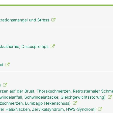
rationsmangel und Stress
skushernie, Discusprolaps
ind
s
zen auf der Brust, Thoraxschmerzen, Retrosternaler Schm
Halswirbelsäule Mann
windelanfall, Schwindelattacke, Gleichgewichtsstörung)
uzschmerzen, Lumbago Hexenschuss)
fer Hals/Nacken, Zervikalsyndrom, HWS-Syndrom)