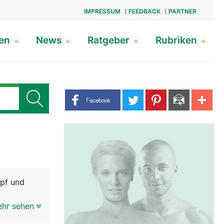
IMPRESSUM
FEEDBACK
PARTNER
gen
News
Ratgeber
Rubriken
Share buttons
Facebook
opf und
ehr sehen