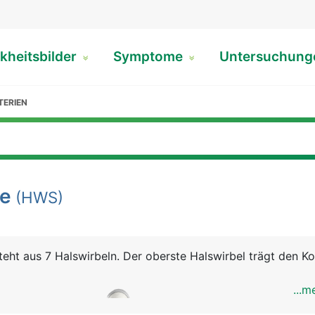
kheitsbilder
Symptome
Untersuchun
TERIEN
le
(HWS)
teht aus 7 Halswirbeln. Der oberste Halswirbel trägt den K
...m