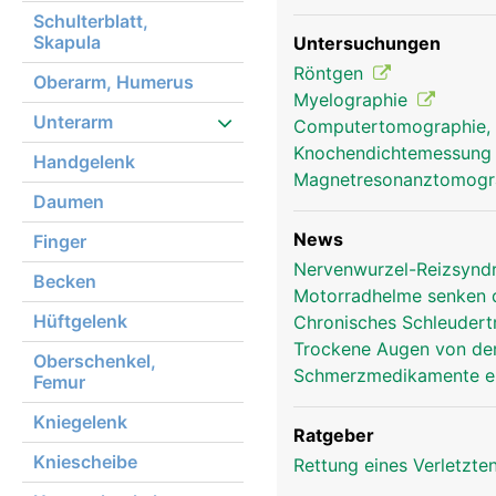
Schulterblatt,
Skapula
Untersuchungen
Röntgen
Oberarm, Humerus
Myelographie
Unterarm
Computertomographie,
Knochendichtemessun
Handgelenk
Magnetresonanztomog
Daumen
News
Finger
Nervenwurzel-Reizsyndr
Becken
Motorradhelme senken d
Hüftgelenk
Chronisches Schleudertr
Trockene Augen von der
Oberschenkel,
Schmerzmedikamente er
Femur
Kniegelenk
Ratgeber
Kniescheibe
Rettung eines Verletzte