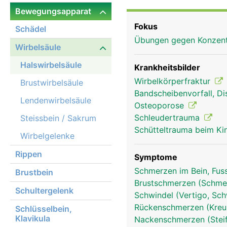
Bewegungsapparat
Fokus
Schädel
Übungen gegen Konzent
Wirbelsäule
Halswirbelsäule
Krankheitsbilder
Wirbelkörperfraktur
Brustwirbelsäule
Bandscheibenvorfall, Di
Lendenwirbelsäule
Osteoporose
Schleudertrauma
Steissbein / Sakrum
Schütteltrauma beim K
Wirbelgelenke
Rippen
Symptome
Schmerzen im Bein, Fus
Brustbein
Brustschmerzen (Schmer
Halswirbelsäule Frau
Schultergelenk
Schwindel (Vertigo, Sch
Rückenschmerzen (Kre
Schlüsselbein,
Klavikula
Nackenschmerzen (Stei