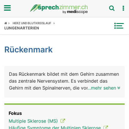
Fokus
HERZ UND BLUTKREISLAUF
LUNGENARTERIEN
Krankheitsbilder
Rückenmark
Symptome
Untersuchungen
Das Rückenmark bildet mit dem Gehirn zusammen
News
das zentrale Nervensystem. Es verbindet das
Gehirn mit den Spinalnerven, die vom Rückenmark
...mehr sehen
Ratgeber
abgehen. Das Rückenmark verläuft im
Rückenmarkkanal der Wirbelsäule und wird durch
Rubriken
die Wirbelkörper und Wirbelbögen geschützt. Es
Fokus
reicht vom verlängerten Mark unterhalb der
Multiple Sklerose (MS)
Schädelbasis bis hinab zum zweiten Lendenwirbel.
Häufige Symptome der Multiplen Sklerose