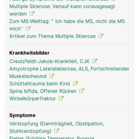
Unterhalb davon ist das Rückenmark stark
Multiple Sklerose: Verlauf kann vorausgesagt
verkümmert und sieht aufgrund der auslaufenden
werden
gebündelten Nervenfasern wie ein Pferdeschweif
Zum MS-Welttag: '' Ich habe die MS, nicht die MS
aus. Das Rückenmark besteht aus einer grauen
mich''
und weissen Substanz. Zentral liegt die graue
Artikel zum Thema Multiple Sklerose
Substanz, die im Querschnitt wie ein Schmetterling
aussieht und aus unzähligen Nervenzellen gebildet
wird. Die weisse Substanz umschliesst die graue
Krankheitsbilder
Substanz und enthält hauptsächlich die langen
Creutzfeldt-Jakob-Krankheit, CJK
Nervenfasern. Das Rückenmark ist wie das Gehirn
Amyotrophe Lateralsklerose, ALS, Fortschreitender
von Rückenmarkflüssigkeit (Liquor) und von drei
Muskelschwund
schützenden Rückenmarkhäuten umgeben: eine
Schütteltrauma beim Kind
harte äussere Haut, eine gut durchblutete mittlere
Spina bifida, Offener Rücken
Haut und eine weiche dem Rückenmark direkt
Wirbelkörperfraktur
aufliegende innere Haut.
Symptome
Verstopfung (Darmträgheit, Obstipation,
Stuhlverstopfung)
Fieber (Erhöhte Temperatur, Pyrexie,