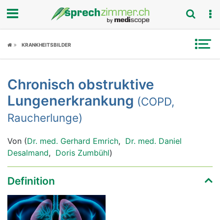
Fokus
KRANKHEITSBILDER
Krankheitsbilder
Chronisch obstruktive
Symptome
Lungenerkrankung
(COPD,
Untersuchungen
Raucherlunge)
News
Von (
Dr. med. Gerhard Emrich
,
Dr. med. Daniel
Desalmand
,
Doris Zumbühl
)
Ratgeber
Definition
Rubriken