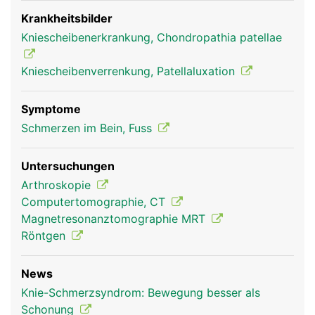
genannten Sehne bei der Kniebeugung und
zweitens verstärkt sie die Kraft des
Krankheitsbilder
Oberschenkelmuskels auf den Unterschenkel, da
Kniescheibenerkrankung, Chondropathia patellae
sie wie ein Hebel wirkt. Dadurch kann die vordere
Oberschenkelmuskulatur das Bein auch bei
Kniescheibenverrenkung, Patellaluxation
gebeugtem Knie wieder strecken.
Symptome
Schmerzen im Bein, Fuss
Untersuchungen
Arthroskopie
Computertomographie, CT
Magnetresonanztomographie MRT
Röntgen
Kniescheibe Frau
News
Knie-Schmerzsyndrom: Bewegung besser als
Schonung