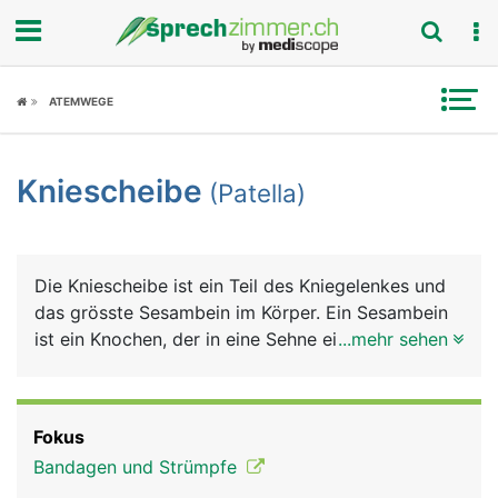
Fokus
ATEMWEGE
Krankheitsbilder
Kniescheibe
(Patella)
Symptome
Untersuchungen
Die Kniescheibe ist ein Teil des Kniegelenkes und
News
das grösste Sesambein im Körper. Ein Sesambein
ist ein Knochen, der in eine Sehne eingelagert ist,
...mehr sehen
Ratgeber
bei der Kniescheibe ist es die Sehne des
vierköpfigen Oberschenkelmuskels, die vorne am
Rubriken
Knie zum Schienbein zieht. Die Kniescheibe ist
Fokus
dreieckig, mit der Spitze nach unten zeigend. Sie
Bandagen und Strümpfe
sorgt erstens für eine Reibungsminderung der