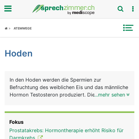
Fokus
ATEMWEGE
Krankheitsbilder
Hoden
Symptome
Untersuchungen
In den Hoden werden die Spermien zur
News
Befruchtung des weiblichen Eis und das männliche
Hormon Testosteron produziert. Die Hoden liegen
...mehr sehen
Ratgeber
vor Wärme und Kälte gut geschützt im Hodensack.
Rubriken
Fokus
Prostatakrebs: Hormontherapie erhöht Risiko für
Darmkrebs