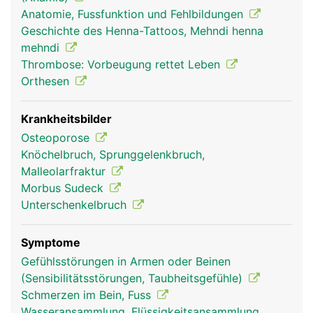
teilweise auch für die Hebung und Senkung der
Anatomie, Fussfunktion und Fehlbildungen
Zehen und für die Beugung im Knie.
Geschichte des Henna-Tattoos, Mehndi henna
mehndi
Thrombose: Vorbeugung rettet Leben
Orthesen
Krankheitsbilder
Osteoporose
Knöchelbruch, Sprunggelenkbruch,
Malleolarfraktur
Morbus Sudeck
Unterschenkel Frau
Unterschenkel
Mann
Unterschenkelbruch
Symptome
Gefühlsstörungen in Armen oder Beinen
(Sensibilitätsstörungen, Taubheitsgefühle)
Schmerzen im Bein, Fuss
Wasseransammlung, Flüssigkeitsansammlung,