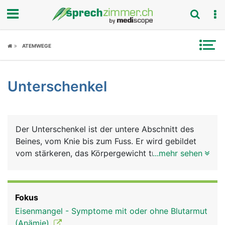
Fokus
ATEMWEGE
Krankheitsbilder
Unterschenkel
Symptome
Untersuchungen
Der Unterschenkel ist der untere Abschnitt des
News
Beines, vom Knie bis zum Fuss. Er wird gebildet
vom stärkeren, das Körpergewicht tragenden
...mehr sehen
Ratgeber
Schienbein (Tibia), und dem dünneren, stützenden
Wadenbein (Fibula). Muskeln, Nerven, Blut- und
Rubriken
Lymphgefässe umgeben die Knochen. Die
Fokus
Unterschenkelmuskeln sind für die Beugung und
Eisenmangel - Symptome mit oder ohne Blutarmut
Streckung im Sprunggelenk zuständig und
(Anämie)