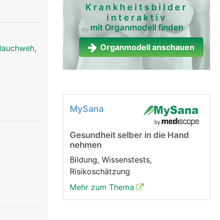
Krankheitsbilder
interaktiv
mit Organmodell finden
Organmodell anschauen
Bauchweh,
MySana
Gesundheit selber in die Hand
nehmen
Bildung, Wissenstests,
Risikoschätzung
Mehr zum Thema