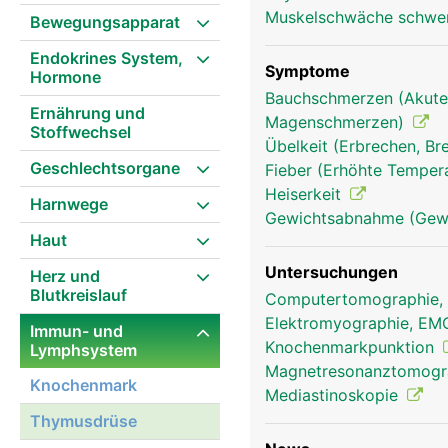
Muskelschwäche schwe
Bewegungsapparat
Endokrines System,
Symptome
Hormone
Bauchschmerzen (Akute
Ernährung und
Magenschmerzen)
Stoffwechsel
Übelkeit (Erbrechen, Br
Geschlechtsorgane
Fieber (Erhöhte Tempera
Heiserkeit
Harnwege
Gewichtsabnahme (Gewi
Haut
Untersuchungen
Herz und
Blutkreislauf
Computertomographie,
Elektromyographie, E
Immun- und
Knochenmarkpunktion
Lymphsystem
Magnetresonanztomog
Knochenmark
Mediastinoskopie
Thymusdrüse