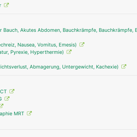
r
r Bauch, Akutes Abdomen, Bauchkrämpfe, Bauchkrämpfe, 
echreiz, Nausea, Vomitus, Emesis)
tur, Pyrexie, Hyperthermie)
chtsverlust, Abmagerung, Untergewicht, Kachexie)
 CT
MG
raphie MRT