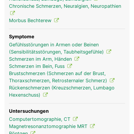
sind und so die Beweglichkeit der Wirbelsäule
Chronische Schmerzen, Neuralgien, Neuropathien
ermöglichen.
Morbus Bechterew
Symptome
Gefühlsstörungen in Armen oder Beinen
(Sensibilitätsstörungen, Taubheitsgefühle)
Schmerzen im Arm, Händen
Schmerzen im Bein, Fuss
Brustschmerzen (Schmerzen auf der Brust,
Thoraxschmerzen, Retrosternaler Schmerz)
Wirbelgelenke Frau
Wirbelgelenke
Mann
Rückenschmerzen (Kreuzschmerzen, Lumbago
Hexenschuss)
Untersuchungen
Computertomographie, CT
Magnetresonanztomographie MRT
Röntgen