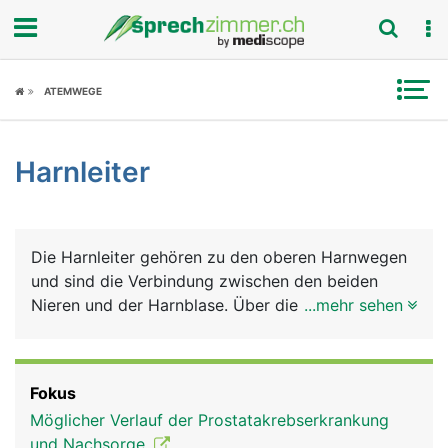
Fokus
ATEMWEGE
Krankheitsbilder
Harnleiter
Symptome
Untersuchungen
Die Harnleiter gehören zu den oberen Harnwegen
News
und sind die Verbindung zwischen den beiden
Nieren und der Harnblase. Über die Harnleiter
...mehr sehen
Ratgeber
fliesst der in den Nieren gebildete Harn in die
Blase. Die Harnleiter sind etwa 30 Zentimeter
Rubriken
lange, bleistiftdicke Muskelschläuche, die den
Fokus
Harn durch wellenförmige Bewegungen in die
Möglicher Verlauf der Prostatakrebserkrankung
Blase befördern. Die Mündungsstelle liegt an der
und Nachsorge