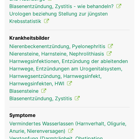
Hinterseite der Blasenwand und ist so angelegt,
Blasenentzündung, Zystitis - wie behandeln?
dass sie wie ein Ventil funktioniert, damit der Urin
Urologen beziehung Stellung zur jüngsten
nicht in Richtung Nieren zurückfliessen kann.
Krebsstatistik
Krankheitsbilder
Nierenbeckenentzündung, Pyelonephritis
Nierensteine, Harnsteine, Nephrolithiasis
Harnwegsinfektionen, Entzündung der ableitenden
Harnwege, Entzündungen am Urogenitalsystem,
Harnwegsentzündung, Harnwegsinfekt,
Harnwegsinfekten, HWI
Blasensteine
Blasenentzündung, Zystitis
Symptome
Vermindertes Wasserlassen (Harnverhalt, Oligurie,
Anurie, Nierenversagen)
Verstopfung (Darmträgheit, Obstipation,