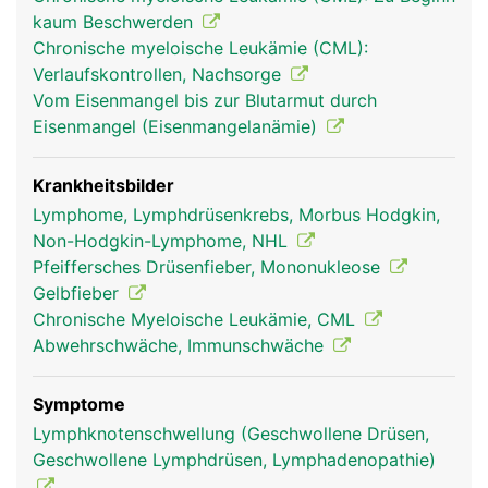
erkennen und vernichten können. Ausserdem
kaum Beschwerden
werden in der Milz überalterte rote Blutkörperchen
Chronische myeloische Leukämie (CML):
(Erythrozyten) und Blutplättchen (Thrombozyten)
Verlaufskontrollen, Nachsorge
aussortiert und abgebaut.
Vom Eisenmangel bis zur Blutarmut durch
Eisenmangel (Eisenmangelanämie)
Krankheitsbilder
Lymphome, Lymphdrüsenkrebs, Morbus Hodgkin,
Non-Hodgkin-Lymphome, NHL
Pfeiffersches Drüsenfieber, Mononukleose
Gelbfieber
Chronische Myeloische Leukämie, CML
Abwehrschwäche, Immunschwäche
milz frau
milz mann
Symptome
Lymphknotenschwellung (Geschwollene Drüsen,
Geschwollene Lymphdrüsen, Lymphadenopathie)