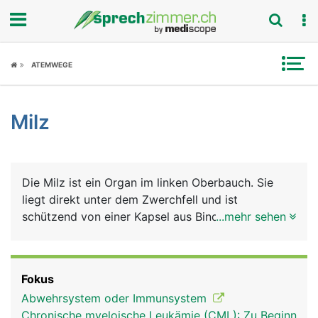
Fokus
ATEMWEGE
Krankheitsbilder
Milz
Symptome
Untersuchungen
Die Milz ist ein Organ im linken Oberbauch. Sie
News
liegt direkt unter dem Zwerchfell und ist
schützend von einer Kapsel aus Bindegewebe
...mehr sehen
Ratgeber
umhüllt (Milzkapsel). Sie hat zwei Hauptaufgaben:
In ihr reifen bestimmte weisse Blutkörperchen zu
Rubriken
Abwehrzellen des Immunsystems heran, die
Fokus
sogenannten B- und T-Lymphozyten, die als
Abwehrsystem oder Immunsystem
"Killerzellen" Fremdstoffe wie Bakterien und Viren
Chronische myeloische Leukämie (CML): Zu Beginn