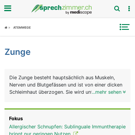
Fokus
ATEMWEGE
Krankheitsbilder
Zunge
Symptome
Untersuchungen
Die Zunge besteht hauptsächlich aus Muskeln,
News
Nerven und Blutgefässen und ist von einer dicken
Schleimhaut überzogen. Sie wird unterteilt in
...mehr sehen
Ratgeber
Zungenspitze, Zungenkörper (Zungenrücken) und
Zungengrund, der mit dem Mundboden
Rubriken
verwachsen ist. Am Zungengrund befindet sich die
Fokus
Zungenmandel, die der Infektabwehr dient. Die
Allergischer Schnupfen: Sublinguale Immuntherapie
Zunge erfüllt viele Aufgaben: Sie ist unerlässlich
bringt nur geringen Nutzen