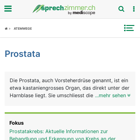
Fokus
ATEMWEGE
Krankheitsbilder
Prostata
Symptome
Untersuchungen
Die Prostata, auch Vorsteherdrüse genannt, ist ein
News
etwa kastaniengrosses Organ, das direkt unter der
Harnblase liegt. Sie umschliesst die Harnröhre
...mehr sehen
Ratgeber
ringförmig. Sie besteht aus vielen Einzeldrüsen
deren Ausführungsgänge in die Harnröhre münden.
Rubriken
Die Vorsteherdrüse gehört, genau wie Hoden,
Fokus
Nebenhoden und Samenleiter, zu den
Prostatakrebs: Aktuelle Informationen zur
Geschlechtsorganen des Mannes.
Behandlung und Erkennung von Krebs an der