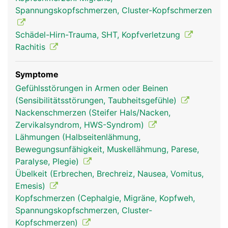
und weiteren kleinen Knochen wie Tränenbein oder
Spannungskopfschmerzen, Cluster-Kopfschmerzen
Nasenbein unterteilt werden.
Schädel-Hirn-Trauma, SHT, Kopfverletzung
Rachitis
Symptome
Gefühlsstörungen in Armen oder Beinen
(Sensibilitätsstörungen, Taubheitsgefühle)
Nackenschmerzen (Steifer Hals/Nacken,
Zervikalsyndrom, HWS-Syndrom)
Lähmungen (Halbseitenlähmung,
Schädel Frau
Schädel Mann
Bewegungsunfähigkeit, Muskellähmung, Parese,
Paralyse, Plegie)
Übelkeit (Erbrechen, Brechreiz, Nausea, Vomitus,
Emesis)
Kopfschmerzen (Cephalgie, Migräne, Kopfweh,
Spannungskopfschmerzen, Cluster-
Kopfschmerzen)