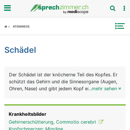
Fokus
ATEMWEGE
Krankheitsbilder
Schädel
Symptome
Untersuchungen
Der Schädel ist der knöcherne Teil des Kopfes. Er
News
schützt das Gehirn und die Sinnesorgane (Augen,
Ohren, Nase) und gibt jedem Kopf eine
...mehr sehen
Ratgeber
charakteristische Form. Der Schädel kann in den
Hirnschädel mit den Knochen Stirnbein,
Rubriken
Scheitelbein, Schläfenbein, Hinterhauptbein und
Krankheitsbilder
Keilbein sowie in den Gesichtsschädel mit 2
Gehirnerschütterung, Commotio cerebri
grossen Knochen, dem Oberkiefer und Unterkiefer
Kopfschmerzen: Migräne,