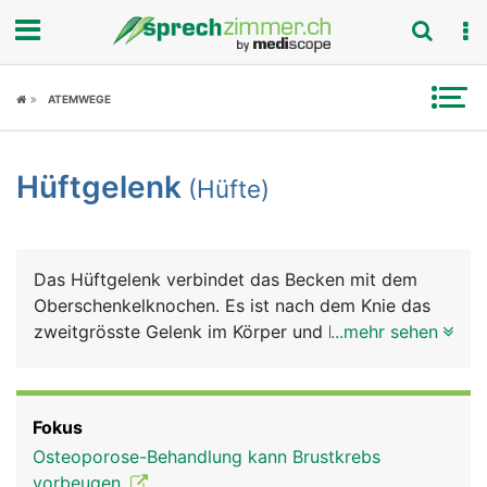
Fokus
ATEMWEGE
Krankheitsbilder
Hüftgelenk
(Hüfte)
Symptome
Untersuchungen
Das Hüftgelenk verbindet das Becken mit dem
News
Oberschenkelknochen. Es ist nach dem Knie das
zweitgrösste Gelenk im Körper und hat nach der
...mehr sehen
Ratgeber
Schulter den zweitgrössten Bewegungsumfang.
Das Hüftgelenk ist als Nussgelenk eine
Rubriken
Sonderform des Kugelgelenks, bei dem sich der
Fokus
grösste Anteil des kugelförmigen Kopfes des
Osteoporose-Behandlung kann Brustkrebs
Oberschenkelknochens (Hüftkopf) in der
vorbeugen