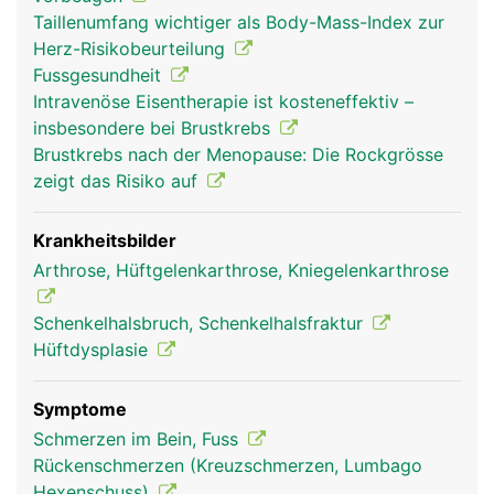
Hüftpfanne des Beckens bewegt. Dadurch ist das
Taillenumfang wichtiger als Body-Mass-Index zur
Bewegungsausmass etwas geringer als beim
Herz-Risikobeurteilung
Kugelgelenk der Schulter. Damit die Gelenke nicht
Fussgesundheit
aufeinander reiben, sind sie mit Gelenkknorpel
Intravenöse Eisentherapie ist kosteneffektiv –
bezogen und in Gelenkschmiere eingebettet. Das
insbesondere bei Brustkrebs
Hüftgelenk wird von einer festen Gelenkkapsel
Brustkrebs nach der Menopause: Die Rockgrösse
umgeben und durch kräftige Bänder und den
zeigt das Risiko auf
umliegenden Muskeln stabilisiert. Die Bewegung
des Beines wird durch das Zusammenspiel von
Gelenk, Bändern und Muskeln ermöglicht.
Krankheitsbilder
Arthrose, Hüftgelenkarthrose, Kniegelenkarthrose
Schenkelhalsbruch, Schenkelhalsfraktur
Hüftdysplasie
Symptome
Schmerzen im Bein, Fuss
Rückenschmerzen (Kreuzschmerzen, Lumbago
Hexenschuss)