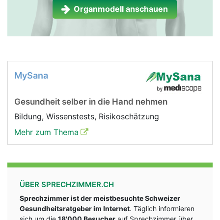
Organmodell anschauen
MySana
Gesundheit selber in die Hand nehmen
Bildung, Wissenstests, Risikoschätzung
Mehr zum Thema
ÜBER SPRECHZIMMER.CH
Sprechzimmer ist der meistbesuchte Schweizer
Gesundheitsratgeber im Internet
. Täglich informieren
sich um die
18'000 Besucher
auf Sprechzimmer über