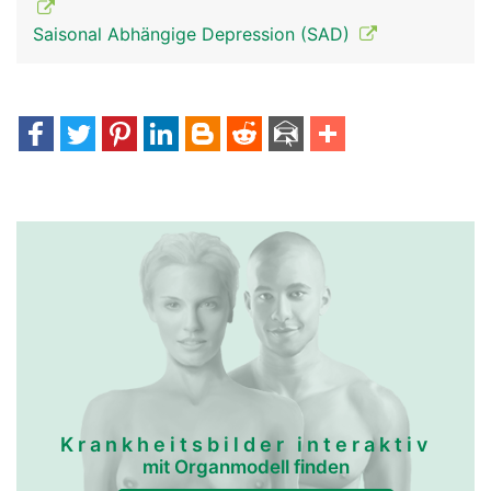
Saisonal Abhängige Depression (SAD)
Epiphyse-
Epiphyse-
Zirbeldrüse Frau
Zirbeldrüse Mann
Krankheitsbilder interaktiv
mit Organmodell finden