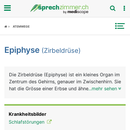
Fokus
ATEMWEGE
Krankheitsbilder
Epiphyse
(Zirbeldrüse)
Symptome
Untersuchungen
Die Zirbeldrüse (Epiphyse) ist ein kleines Organ im
News
Zentrum des Gehirns, genauer im Zwischenhirn. Sie
hat die Grösse einer Erbse und ähnelt einem
...mehr sehen
Ratgeber
Zapfen der Zirbelkiefer, daher ihr Name. Sie
produziert das Schlafhormon Melatonin. Die
Rubriken
Produktion ist lichtabhängig (Hell/Dunkel) und
Krankheitsbilder
wird über den Lichteinfall auf die Netzhaut des
Schlafstörungen
Auges gesteuert: Bei Dunkelheit läuft sie auf