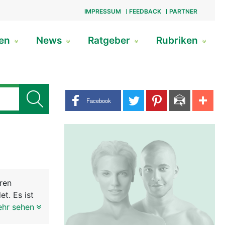
IMPRESSUM
FEEDBACK
PARTNER
gen
News
Ratgeber
Rubriken
Share buttons
Facebook
ren
t. Es ist
d
ehr sehen
ion bei