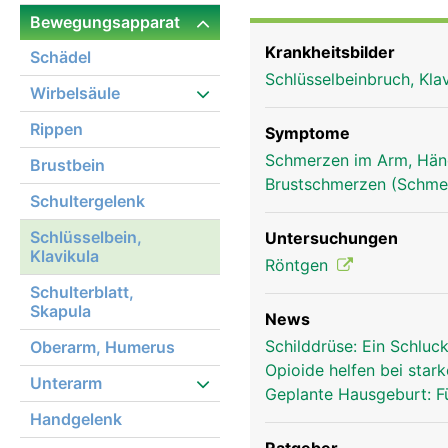
der Beweglichkeit und S
Bewegungsapparat
Krankheitsbilder
Schädel
Schlüsselbeinbruch, Kla
Wirbelsäule
Rippen
Symptome
Schmerzen im Arm, Hä
Brustbein
Brustschmerzen (Schmer
Schultergelenk
Schlüsselbein,
Untersuchungen
Klavikula
Röntgen
Schulterblatt,
Skapula
News
Schilddrüse: Ein Schluck
Oberarm, Humerus
Opioide helfen bei sta
Unterarm
Geplante Hausgeburt: Fü
Handgelenk
Schlüsselbein Frau