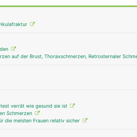
tabilisierung des Schultergelenks.
vikulafraktur
nden
zen auf der Brust, Thoraxschmerzen, Retrosternaler Schm
test verrät wie gesund sie ist
rken Schmerzen
r die meisten Frauen relativ sicher
Schlüsselbein Mann