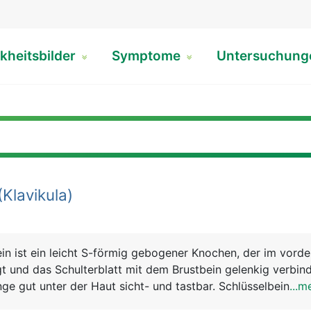
kheitsbilder
Symptome
Untersuchun
(Klavikula)
in ist ein leicht S-förmig gebogener Knochen, der im vorde
gt und das Schulterblatt mit dem Brustbein gelenkig verbinde
ge gut unter der Haut sicht- und tastbar. Schlüsselbein un
...m
sammen den Schultergürtel. Beide haben eine wichtige Funkt