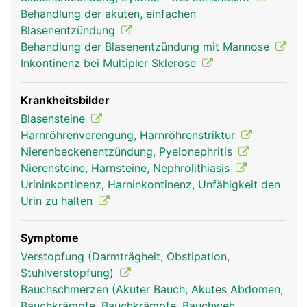
Unterleib den Platz mit der Gebärmutter teilen
Behandlung der akuten, einfachen
muss. Ab einer bestimmten Füllmenge wird der
Blasenentzündung
Harndrang ausgelöst, normalerweise wenn die
Behandlung der Blasenentzündung mit Mannose
Blase etwa halb gefüllt ist. Der Harnabfluss aus
Inkontinenz bei Multipler Sklerose
der Blase wird durch zwei ringförmige Muskeln
reguliert, den inneren und den äusseren
Schliessmuskel. Während der innere
Krankheitsbilder
Schliessmuskel nicht willentlich beeinflussbar ist,
Blasensteine
kann der äussere bewusst kontrolliert werden.
Harnröhrenverengung, Harnröhrenstriktur
Wird er bewusst entspannt, kann der Harn
Nierenbeckenentzündung, Pyelonephritis
ablaufen. Der nicht kontrollierbare innere
Nierensteine, Harnsteine, Nephrolithiasis
Schliessmuskel verhindert, dass vor der gewollten
Urininkontinenz, Harninkontinenz, Unfähigkeit den
Entleerung Urin verloren wird.
Urin zu halten
Symptome
Verstopfung (Darmträgheit, Obstipation,
Stuhlverstopfung)
Bauchschmerzen (Akuter Bauch, Akutes Abdomen,
Bauchkrämpfe, Bauchkrämpfe, Bauchweh,