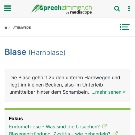
Fokus
ATEMWEGE
Krankheitsbilder
Blase
(Harnblase)
Symptome
Untersuchungen
Die Blase gehört zu den unteren Harnwegen und
News
liegt im kleinen Becken, also im Unterleib
unmittelbar hinter dem Schambein. Ihre Funktion
...mehr sehen
Ratgeber
ist die Speicherung des Urins und die willentlich
kontrollierte Entleerung über die Harnröhre nach
Rubriken
aussen. Die Harnblase ist sehr dehnbar und kann
Fokus
bis zu einen halben Liter Urin sammeln. Bei Frauen
Endometriose - Was sind die Ursachen?
ist die Harnblase etwas kleiner, da sie sich im
Blasenentzündung, Zystitis - wie behandeln?