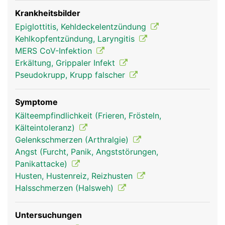
einen Staubsaugerschlauch. Die Innenwand wird
von einer Schleimhaut ausgekleidet, die mit
Krankheitsbilder
feinsten Flimmerhärchen ausgestattet ist. Der
Epiglottitis, Kehldeckelentzündung
Schleim fängt Fremdkörper wie Staub, Pollen oder
Kehlkopfentzündung, Laryngitis
Bakterien ab, die mit der Luft eingeatmet werden
MERS CoV-Infektion
und die beweglichen Flimmerhärchen
Erkältung, Grippaler Infekt
transportieren den Schleim zurück in den Rachen
Pseudokrupp, Krupp falscher
wo er entweder geschluckt oder ausgehustet wird.
Symptome
Kälteempfindlichkeit (Frieren, Frösteln,
Kälteintoleranz)
Gelenkschmerzen (Arthralgie)
Angst (Furcht, Panik, Angststörungen,
Panikattacke)
Husten, Hustenreiz, Reizhusten
Halsschmerzen (Halsweh)
Luftröhre Frau
Luftröhre Mann
Luftröhre Frau
Untersuchungen