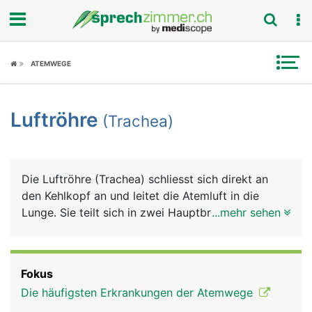
Fokus
ATEMWEGE
Krankheitsbilder
Luftröhre
(Trachea)
Symptome
Untersuchungen
Die Luftröhre (Trachea) schliesst sich direkt an
News
den Kehlkopf an und leitet die Atemluft in die
Lunge. Sie teilt sich in zwei Hauptbronchien, die in
...mehr sehen
Ratgeber
den rechten und linken Lungenflügel führen. Die
etwa 12 Zentimeter lange Luftröhre besteht aus
Rubriken
einem elastischen Schlauch, für dessen Stabilität
Fokus
und Festigkeit 16 bis 20 U-förmige
Die häufigsten Erkrankungen der Atemwege
Knorpelspangen sorgen. Ihr Aussehen erinnert an