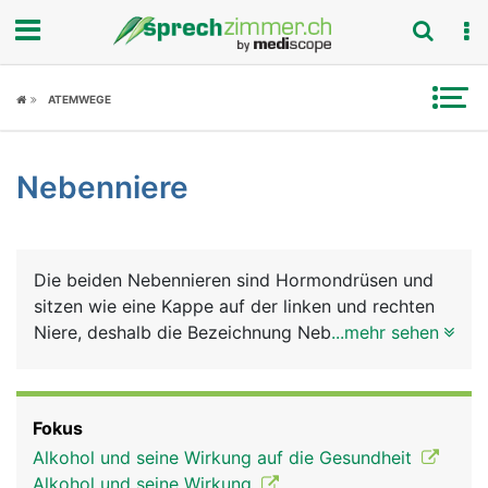
Fokus
ATEMWEGE
Krankheitsbilder
Nebenniere
Symptome
Untersuchungen
Die beiden Nebennieren sind Hormondrüsen und
News
sitzen wie eine Kappe auf der linken und rechten
Niere, deshalb die Bezeichnung Nebennieren.
...mehr sehen
Ratgeber
Ansonsten haben sie aber nur wenig mit den
Nieren zu tun. Die Nebennieren bestehen aus
Rubriken
Rinde (aussen) und Mark (innen), die jeweils
Fokus
unterschiedliche Hormone produzieren. Die
Alkohol und seine Wirkung auf die Gesundheit
Nebennierenrinde produziert Glukokortikoide
Alkohol und seine Wirkung