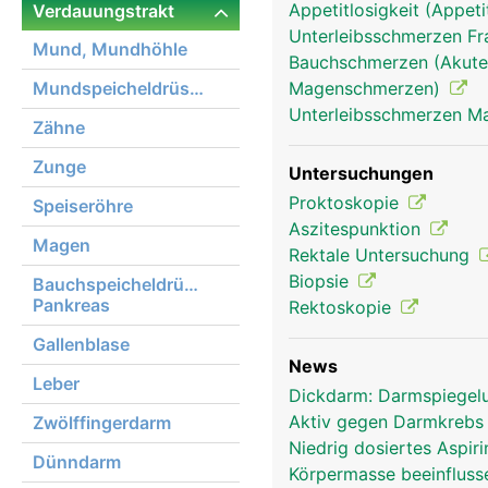
Appetitlosigkeit (Appeti
Verdauungstrakt
Unterleibsschmerzen F
Mund, Mundhöhle
Bauchschmerzen (Akute
Mundspeicheldrüsen
Magenschmerzen)
Unterleibsschmerzen 
Zähne
Zunge
Untersuchungen
Proktoskopie
Speiseröhre
Aszitespunktion
Magen
Rektale Untersuchung
Biopsie
Bauchspeicheldrüse,
Pankreas
Rektoskopie
Gallenblase
News
Leber
Dickdarm: Darmspiegelu
Aktiv gegen Darmkreb
Zwölffingerdarm
Niedrig dosiertes Aspir
Dünndarm
Körpermasse beeinfluss