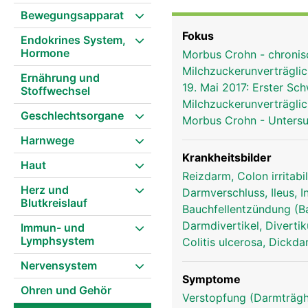
Bewegungsapparat
Fokus
Endokrines System,
Hormone
Morbus Crohn - chroni
Milchzuckerunverträglic
Ernährung und
19. Mai 2017: Erster S
Stoffwechsel
Milchzuckerunverträglic
Geschlechtsorgane
Morbus Crohn - Unters
Harnwege
Krankheitsbilder
Haut
Reizdarm, Colon irritabi
Herz und
Darmverschluss, Ileus, 
Blutkreislauf
Bauchfellentzündung (B
Darmdivertikel, Divertik
Immun- und
Lymphsystem
Colitis ulcerosa, Dick
Nervensystem
Symptome
Ohren und Gehör
Verstopfung (Darmträghe