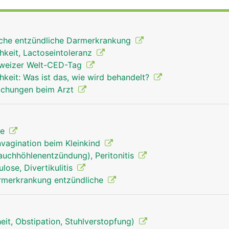
sche entzündliche Darmerkrankung
hkeit, Lactoseintoleranz
chweizer Welt-CED-Tag
hkeit: Was ist das, wie wird behandelt?
uchungen beim Arzt
le
Invagination beim Kleinkind
auchhöhlenentzündung), Peritonitis
ulose, Divertikulitis
darmerkrankung entzündliche
it, Obstipation, Stuhlverstopfung)