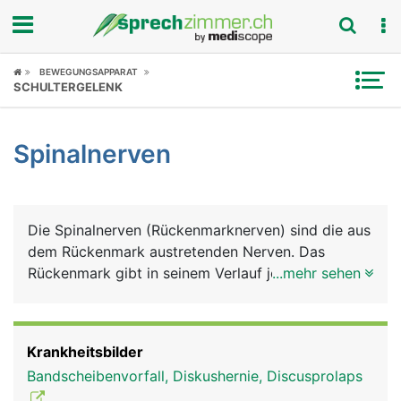
Fokus
BEWEGUNGSAPPARAT
SCHULTERGELENK
Krankheitsbilder
Spinalnerven
Symptome
Untersuchungen
Die Spinalnerven (Rückenmarknerven) sind die aus
News
dem Rückenmark austretenden Nerven. Das
Rückenmark gibt in seinem Verlauf jeweils auf der
...mehr sehen
Ratgeber
linken und rechten Seite der Wirbelsäule 31
Spinalnerven ab. Diese werden nach den
Rubriken
entsprechenden Wirbelsäulenabschnitten benannt.
Krankheitsbilder
Es gibt demnach auf jeder Seite 8 Halsnerven, 12
Bandscheibenvorfall, Diskushernie, Discusprolaps
Brustnerven, 5 Lendennerven und 1 Steissbeinnerv.