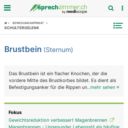
Fokus
BEWEGUNGSAPPARAT
SCHULTERGELENK
Krankheitsbilder
Brustbein
(Sternum)
Symptome
Untersuchungen
Das Brustbein ist ein flacher Knochen, der die
News
vordere Mitte des Brustkorbes bildet. Es dient als
Befestigungsanker für die Rippen und für
...mehr sehen
Ratgeber
verschiedene Muskeln, unter anderem für die
Bauchmuskulatur. Ausserdem schützt es das
Rubriken
teilweise dahinter liegende Herz.
Fokus
Gewichtsreduktion verbessert Magenbrennen
Magenbrennen - Ungesunder Lebensstil als häufige