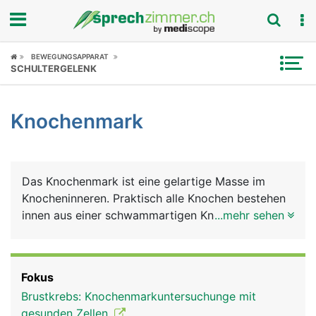
Fokus
BEWEGUNGSAPPARAT
SCHULTERGELENK
Krankheitsbilder
Knochenmark
Symptome
Untersuchungen
Das Knochenmark ist eine gelartige Masse im
News
Knocheninneren. Praktisch alle Knochen bestehen
innen aus einer schwammartigen Knochenstruktur,
...mehr sehen
Ratgeber
in die das Knochenmark eingelagert ist. Es ist für
die Blutproduktion verantwortlich. Pro Sekunde
Rubriken
werden im Knochenmark etwa 2 Millionen neue
Fokus
Blutzellen gebildet, die wichtige Aufgaben erfüllen.
Brustkrebs: Knochenmarkuntersuchunge mit
Diese umfassen die roten Blutkörperchen
gesunden Zellen