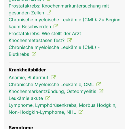
(Erythrozyten) zum Sauerstofftransport im Blut,
Prostatakrebs: Knochenmarkuntersuchung mit
die weissen Blutkörperchen (Leukozyten) zur
gesunden Zellen
Abwehr von Infektionen und die Blutplättchen
Chronische myeloische Leukämie (CML): Zu Beginn
(Thrombozyten) zur Blutstillung. Im Knochenmark
kaum Beschwerden
wird ausserdem ein Teil des Blutes als "Reserve"
Prostatakrebs: Wie stellt der Arzt
gespeichert. Bei einer Verletzung mit schnellem
Knochenmetastasen fest?
Blutverlust können diese Blutreserven
Chronische myeloische Leukämie (CML) -
herangezogen werden. Knochenmark ist nicht zu
Blutkrebs
verwechseln mit dem Rückenmark in der
Wirbelsäule.
Krankheitsbilder
Anämie, Blutarmut
Chronische Myeloische Leukämie, CML
Knochenmarkentzündung, Osteomyelitis
Leukämie akute
Lymphome, Lymphdrüsenkrebs, Morbus Hodgkin,
Non-Hodgkin-Lymphome, NHL
Symptome