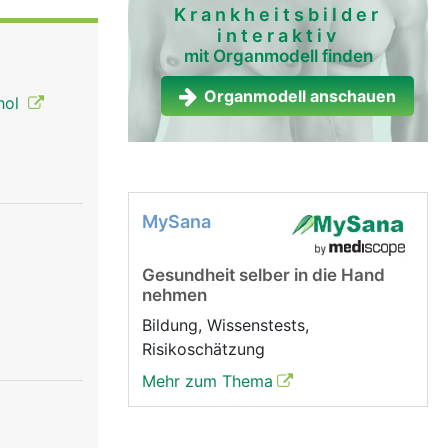
hre
Krankheitsbilder
interaktiv
kann über
mit Organmodell finden
immbänder
ann mittels
Organmodell anschauen
hol
mmritze
ntsteht ein
kt wird
ie Stimme
utlicher
MySana
Gesundheit selber in die Hand
nehmen
Bildung, Wissenstests,
Risikoschätzung
Mehr zum Thema