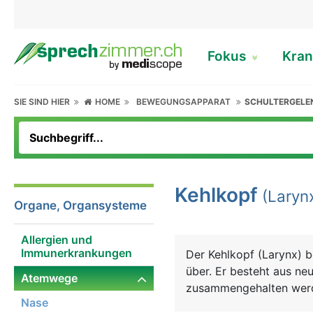
Fokus
Kran
SIE SIND HIER
HOME
BEWEGUNGSAPPARAT
SCHULTERGELE
Kehlkopf
(Laryn
Organe, Organsysteme
Allergien und
Immunerkrankungen
Der Kehlkopf (Larynx) be
über. Er besteht aus ne
Atemwege
zusammengehalten werde
Nase
oberen Öffnung befindet