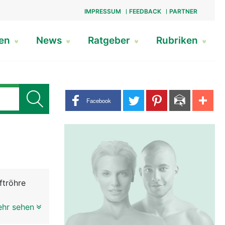
IMPRESSUM
FEEDBACK
PARTNER
gen
News
Ratgeber
Rubriken
Share buttons
Facebook
ftröhre
ft. An der
ehr sehen
chlucken