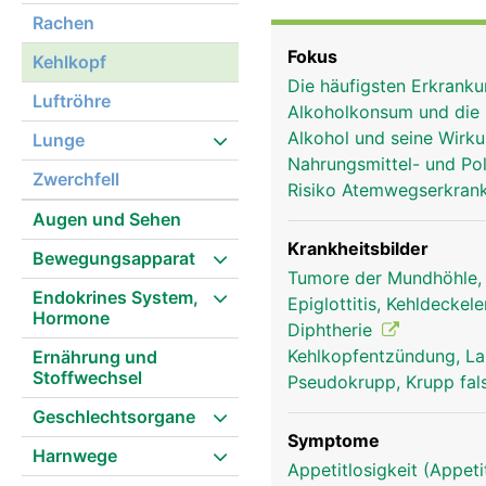
verschliesst und dadurch
Rachen
gelangt. Während des At
Fokus
Kehlkopf
die Luftröhre in die Lu
Die häufigsten Erkran
zur Tonerzeugung. Die 
Luftröhre
Alkoholkonsum und die
Stellknorpel weiter und
Alkohol und seine Wirk
Lunge
und der hindurchgepres
Nahrungsmittel- und Poll
Ton, der durch die mit
Zwerchfell
Risiko Atemwegserkra
(Resonanz). Mit der Ge
Augen und Sehen
tiefer. Diese Entwicklun
ausgeprägt als bei Mäd
Krankheitsbilder
Bewegungsapparat
Tumore der Mundhöhle,
Endokrines System,
Epiglottitis, Kehldecke
Hormone
Diphtherie
Kehlkopfentzündung, La
Ernährung und
Stoffwechsel
Pseudokrupp, Krupp fal
Geschlechtsorgane
Symptome
Harnwege
Appetitlosigkeit (Appeti