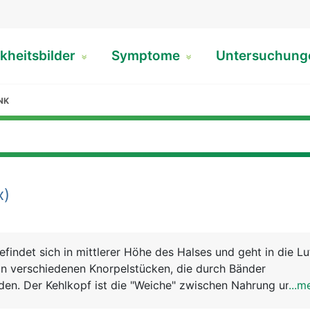
kheitsbilder
Symptome
Untersuchun
NK
x)
findet sich in mittlerer Höhe des Halses und geht in die Lu
un verschiedenen Knorpelstücken, die durch Bänder
n. Der Kehlkopf ist die "Weiche" zwischen Nahrung und Lu
...m
 sich der Kehldeckel (Epiglottis), der den Kehlkopf beim S