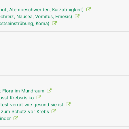
not, Atembeschwerden, Kurzatmigkeit)
echreiz, Nausea, Vomitus, Emesis)
sstseinstrübung, Koma)
Kehlkopf Mann
rt Flora im Mundraum
usst Krebsrisiko
test verrät wie gesund sie ist
s zum Schutz vor Krebs
Kinder