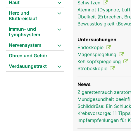
Haut
Schwitzen
Atemnot (Dyspnoe, Luft
Herz und
Übelkeit (Erbrechen, Br
Blutkreislauf
Bewusstlosigkeit (Bewu
Immun- und
Lymphsystem
Untersuchungen
Nervensystem
Endoskopie
Magenspiegelung
Ohren und Gehör
Kehlkopf Frau
Kehlkopfspiegelung
Verdauungstrakt
Stroboskopie
News
Zigarettenrauch zerstö
Mundgesundheit beeinfl
Schilddrüse: Ein Schluck
Krebsvorsorge: 11 Tipp
Impfempfehlungen für 