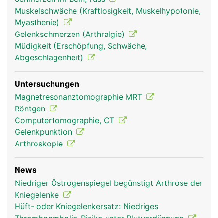
Stossdämpfer dienen. Stabilisiert wird das
Muskelschwäche (Kraftlosigkeit, Muskelhypotonie,
Kniegelenk ausserdem durch zwei Kreuzbänder,
Myasthenie)
die von vorne nach hinten ziehen und sich dabei
Gelenkschmerzen (Arthralgie)
überkreuzen, sowie durch die Seitenbänder. Auch
Müdigkeit (Erschöpfung, Schwäche,
die Kniescheibe wird durch Bänder in Position
Abgeschlagenheit)
gehalten.
Untersuchungen
Magnetresonanztomographie MRT
Röntgen
Computertomographie, CT
Gelenkpunktion
Arthroskopie
News
Kniegelenk Frau
Kniegelenk Mann
Niedriger Östrogenspiegel begünstigt Arthrose der
Kniegelenke
Hüft- oder Kniegelenkersatz: Niedriges