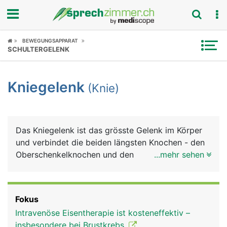
Fokus
BEWEGUNGSAPPARAT
SCHULTERGELENK
Krankheitsbilder
Kniegelenk
(Knie)
Symptome
Untersuchungen
Das Kniegelenk ist das grösste Gelenk im Körper
News
und verbindet die beiden längsten Knochen - den
Oberschenkelknochen und den
...mehr sehen
Ratgeber
Schienbeinknochen. Der zweite
Unterschenkelknochen, das Wadenbein, ist nicht
Rubriken
an der Bildung des Kniegelenks beteiligt. Das Knie
Fokus
ist eine komplizierte Konstruktion aus Knochen,
Intravenöse Eisentherapie ist kosteneffektiv –
Knorpel, Bändern und Sehnen. Genau betrachtet ist
insbesondere bei Brustkrebs