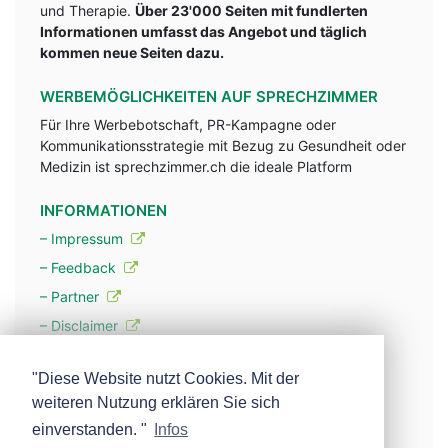
und Therapie.
Über 23'000 Seiten mit fundlerten
Informationen umfasst das Angebot und täglich
kommen neue Seiten dazu.
WERBEMÖGLICHKEITEN AUF SPRECHZIMMER
Für Ihre Werbebotschaft, PR-Kampagne oder
Kommunikationsstrategie mit Bezug zu Gesundheit oder
Medizin ist sprechzimmer.ch die ideale Platform
INFORMATIONEN
– Impressum
– Feedback
– Partner
– Disclaimer
– Datenschutzerklärung / Privacy Policy
"Diese Website nutzt Cookies. Mit der
weiteren Nutzung erklären Sie sich
– Werbung
einverstanden. "
Infos
– Mehr über unsere Experten