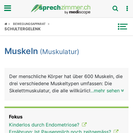
Fokus
BEWEGUNGSAPPARAT
SCHULTERGELENK
Krankheitsbilder
Muskeln
(Muskulatur)
Symptome
Untersuchungen
Der menschliche Körper hat über 600 Muskeln, die
News
drei verschiedene Muskeltypen umfassen: Die
Skelettmuskulatur, die alle willkürlichen
...mehr sehen
Ratgeber
Bewegungen ausführt; die glatte Muskulatur in den
Wänden vieler Hohlorgane wie Speiseröhre,
Rubriken
Magen, Darm, Harnblase oder Blutgefässe, und die
Fokus
Herzmuskulatur. Die Skelettmuskeln sind über
Kinderlos durch Endometriose?
Sehnen zur Kraftübertragung fest an Knochen
Ernährung: Ist Pausenmilch noch zeitgemäss?