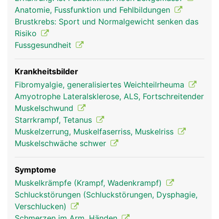
verankert, einige sind direkt an der Haut befestigt,
Anatomie, Fussfunktion und Fehlbildungen
wie z.B. die Gesichtsmuskeln für die
Brustkrebs: Sport und Normalgewicht senken das
Gesichtsmimik. Die Skelettmuskeln ermöglichen
Risiko
Bewegungen, geben dem Körper Spannung und
Fussgesundheit
Kraft und verleihen ihm ein typisches
Erscheinungsbild. Die glatte Muskulatur der
Hohlorgane ist nicht willentlich beeinflussbar, sie
Krankheitsbilder
wird automatisch vom autonomen Nervensystem
Fibromyalgie, generalisiertes Weichteilrheuma
gesteuert. Sie sind bei den verschiedenste
Amyotrophe Lateralsklerose, ALS, Fortschreitender
Körperfunktionen beteiligt wie Verdauung,
Muskelschwund
Harnentleerung oder regulieren die Weite der
Starrkrampf, Tetanus
Blutgefässe. Der Herzmuskel gewährleistet die
Muskelzerrung, Muskelfaserriss, Muskelriss
Pumpfunktion des Herzens, er ermüdet nicht und
Muskelschwäche schwer
kann ebenfalls nicht willentlich gesteuert werden.
Symptome
Muskelkrämpfe (Krampf, Wadenkrampf)
Schluckstörungen (Schluckstörungen, Dysphagie,
Verschlucken)
Schmerzen im Arm, Händen