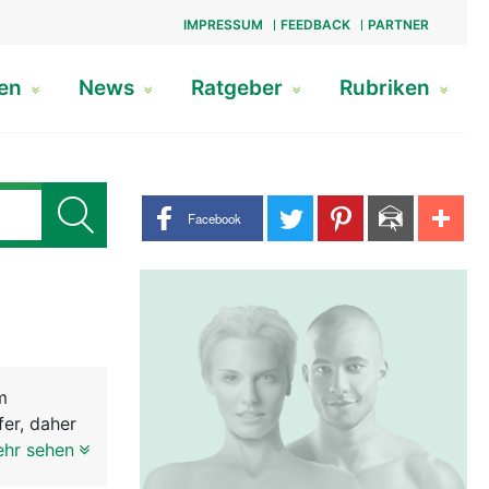
IMPRESSUM
FEEDBACK
PARTNER
gen
News
Ratgeber
Rubriken
Share buttons
Facebook
m
fer, daher
ngig
ehr sehen
 Bei