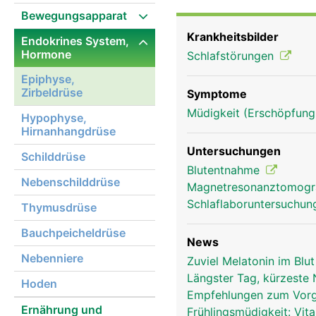
Dunkelheit läuft sie auf
Bewegungsapparat
nimmt die Melatonin Pro
Krankheitsbilder
Endokrines System,
Schlaf-Wach-Rhythmus so
Hormone
Schlafstörungen
anderem den Eintritt de
anderer Hormondrüsen i
Epiphyse,
Zirbeldrüse
Geschlechtsdrüsen, Bauc
Symptome
Antioxidans - vielfach s
Müdigkeit (Erschöpfung
Hypophyse,
sogenannte Radikalfänge
Hirnanhangdrüse
Untersuchungen
Schilddrüse
Blutentnahme
Nebenschilddrüse
Magnetresonanztomog
Schlaflaboruntersuchu
Thymusdrüse
Bauchpeicheldrüse
News
Nebenniere
Zuviel Melatonin im Blu
Längster Tag, kürzeste
Hoden
Empfehlungen zum Vorg
Ernährung und
Frühlingsmüdigkeit: Vi