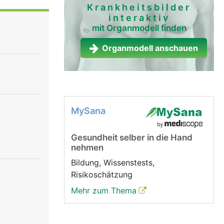
. Im Alter
Krankheitsbilder
interaktiv
liert den
mit Organmodell finden
), unter
eler
Organmodell anschauen
ebenniere,
gene
s
nnen.
MySana
Gesundheit selber in die Hand
nehmen
Bildung, Wissenstests,
Risikoschätzung
Mehr zum Thema