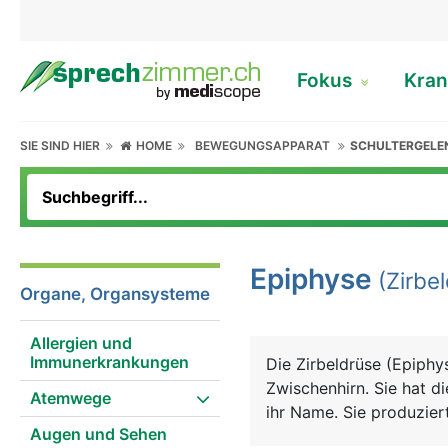
Fokus
Kran
SIE SIND HIER
HOME
BEWEGUNGSAPPARAT
SCHULTERGELE
Epiphyse
(Zirbel
Organe, Organsysteme
Allergien und
Immunerkrankungen
Die Zirbeldrüse (Epiphy
Zwischenhirn. Sie hat d
Atemwege
ihr Name. Sie produzier
Augen und Sehen
(Hell/Dunkel) und wird 