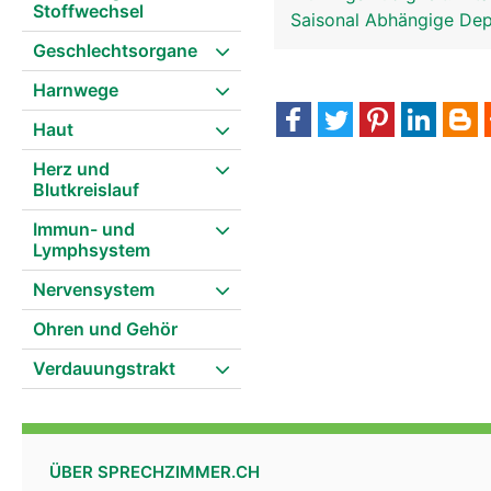
Stoffwechsel
Saisonal Abhängige De
Geschlechtsorgane
Harnwege
Haut
Herz und
Epiphyse-Zirbeldrüse Frau
Blutkreislauf
Immun- und
Lymphsystem
Nervensystem
Ohren und Gehör
Verdauungstrakt
ÜBER SPRECHZIMMER.CH