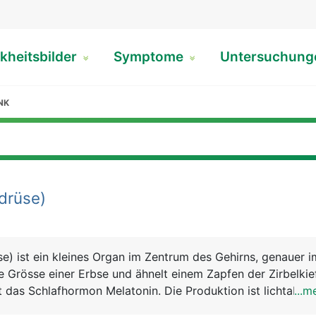
kheitsbilder
Symptome
Untersuchun
NK
drüse)
se) ist ein kleines Organ im Zentrum des Gehirns, genauer i
ie Grösse einer Erbse und ähnelt einem Zapfen der Zirbelkie
t das Schlafhormon Melatonin. Die Produktion ist lichtabhä
...m
über den Lichteinfall auf die Netzhaut des Auges gesteuert: