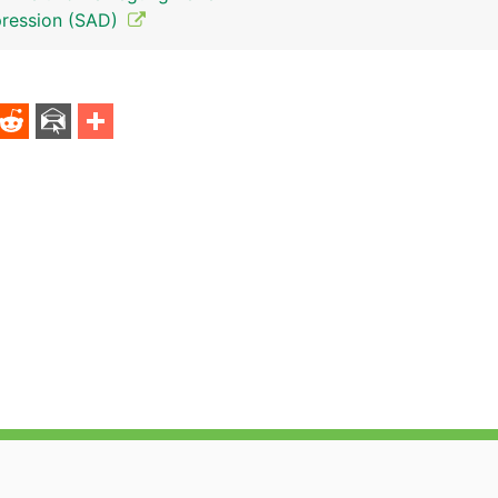
pression (SAD)
Epiphyse-Zirbeldrüse Mann