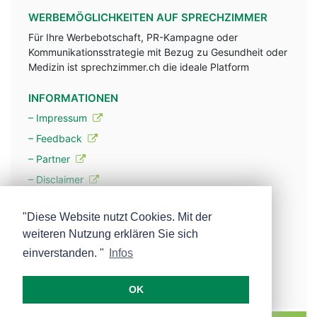
WERBEMÖGLICHKEITEN AUF SPRECHZIMMER
Für Ihre Werbebotschaft, PR-Kampagne oder
Kommunikationsstrategie mit Bezug zu Gesundheit oder
Medizin ist sprechzimmer.ch die ideale Platform
INFORMATIONEN
– Impressum
– Feedback
– Partner
– Disclaimer
– Datenschutzerklärung / Privacy Policy
"Diese Website nutzt Cookies. Mit der
weiteren Nutzung erklären Sie sich
– Werbung
einverstanden. "
Infos
– Mehr über unsere Experten
OK