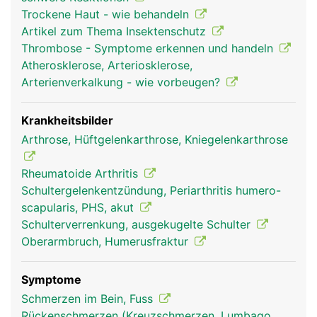
reiben, sind sie mit Gelenkknorpel bezogen und in
Trockene Haut - wie behandeln
Gelenkschmiere eingebettet. Um das sehr
Artikel zum Thema Insektenschutz
bewegliche Schultergelenk stabil zu halten, wird
Thrombose - Symptome erkennen und handeln
es von einer komplexen Struktur aus
Atherosklerose, Arteriosklerose,
Gelenkkapsel, Schleimbeuteln, Bändern sowie vier
Arterienverkalkung - wie vorbeugen?
kleinere Muskeln und deren Sehnen (sogenannte
Rotatorenmanschette) und dem grossen
Schultermuskel (Deltoideus) umgeben. Die
Krankheitsbilder
Bewegung des Armes wird durch das
Arthrose, Hüftgelenkarthrose, Kniegelenkarthrose
Zusammenspiel von Gelenk, Bändern und Muskeln
ermöglicht.
Rheumatoide Arthritis
Schultergelenkentzündung, Periarthritis humero-
scapularis, PHS, akut
Schulterverrenkung, ausgekugelte Schulter
Oberarmbruch, Humerusfraktur
Symptome
Schmerzen im Bein, Fuss
Rückenschmerzen (Kreuzschmerzen, Lumbago