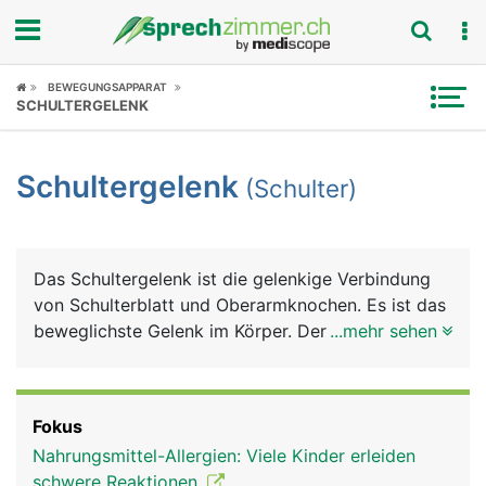
Fokus
BEWEGUNGSAPPARAT
SCHULTERGELENK
Krankheitsbilder
Schultergelenk
(Schulter)
Symptome
Untersuchungen
Das Schultergelenk ist die gelenkige Verbindung
News
von Schulterblatt und Oberarmknochen. Es ist das
beweglichste Gelenk im Körper. Der besonders
...mehr sehen
Ratgeber
grosse Bewegungsumfang des Armes wird durch
ein spezielles Kugelgelenk erreicht, bei dem sich
Rubriken
der kugelförmige Kopf des Oberarmknochens in
Fokus
der flachen Gelenkpfanne des Schulterblattes
Nahrungsmittel-Allergien: Viele Kinder erleiden
bewegt. Damit die Knochen nicht aufeinander
schwere Reaktionen