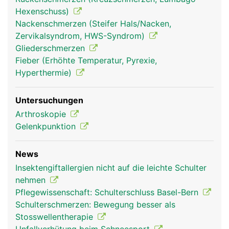
Hexenschuss)
Schultergelenk
Schultergelenk
Nackenschmerzen (Steifer Hals/Nacken,
Frau
Mann
Zervikalsyndrom, HWS-Syndrom)
Gliederschmerzen
Fieber (Erhöhte Temperatur, Pyrexie,
Hyperthermie)
Untersuchungen
Arthroskopie
Gelenkpunktion
News
Insektengiftallergien nicht auf die leichte Schulter
nehmen
Pflegewissenschaft: Schulterschluss Basel-Bern
Schulterschmerzen: Bewegung besser als
Stosswellentherapie