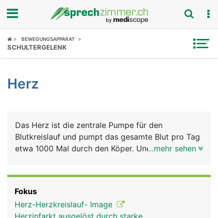
Fokus
BEWEGUNGSAPPARAT
SCHULTERGELENK
Krankheitsbilder
Herz
Symptome
Untersuchungen
Das Herz ist die zentrale Pumpe für den
News
Blutkreislauf und pumpt das gesamte Blut pro Tag
etwa 1000 Mal durch den Köper. Unermüdlich
...mehr sehen
Ratgeber
schlägt das Herz etwa 3 Milliarden Mal im Verlauf
eines durchschnittlichen Menschenlebens. Bei der
Rubriken
Versorgung des Körpers mit dem
Fokus
lebensnotwendigen Sauerstoff bilden Herz und
Herz-Herzkreislauf- Image
Lunge eine funktionelle Einheit. Man kann sich das
Herzinfarkt ausgelöst durch starke