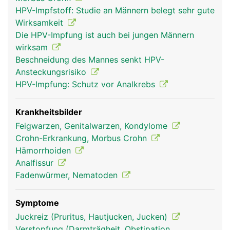
und äusserer Haut befindet sich die sogenannte
HPV-Impfstoff: Studie an Männern belegt sehr gute
Hämorrhoidalzone, ein Venengeflecht, das
Wirksamkeit
zusammen mit den beiden Ringmuskeln den
Die HPV-Impfung ist auch bei jungen Männern
Enddarm abdichtet.
wirksam
Beschneidung des Mannes senkt HPV-
Ansteckungsrisiko
HPV-Impfung: Schutz vor Analkrebs
Krankheitsbilder
Feigwarzen, Genitalwarzen, Kondylome
Crohn-Erkrankung, Morbus Crohn
Hämorrhoiden
Analfissur
anus frau
anus mann
Fadenwürmer, Nematoden
Symptome
Juckreiz (Pruritus, Hautjucken, Jucken)
Verstopfung (Darmträgheit, Obstipation,