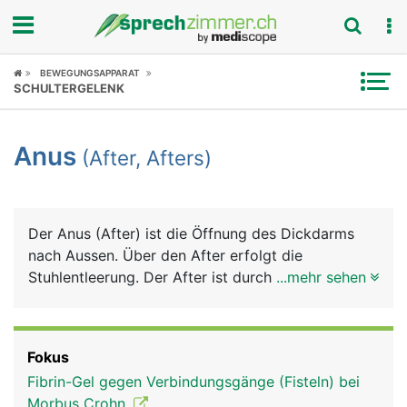
Fokus
BEWEGUNGSAPPARAT
SCHULTERGELENK
Krankheitsbilder
Anus
(After, Afters)
Symptome
Untersuchungen
Der Anus (After) ist die Öffnung des Dickdarms
News
nach Aussen. Über den After erfolgt die
Stuhlentleerung. Der After ist durch zwei
...mehr sehen
Ratgeber
Schliessmuskeln verschlossen, dem unwillkürlichen
(nicht selbst steuerbaren) inneren
Rubriken
Afterschliessmuskel und dem willkürlichen (selbst
Fokus
kontrollierbaren) äusseren Afterschliessmuskel. In
Fibrin-Gel gegen Verbindungsgänge (Fisteln) bei
der Übergangszone zwischen Darmschleimhaut
Morbus Crohn