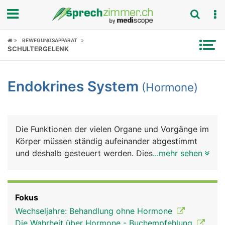
Fokus
BEWEGUNGSAPPARAT
SCHULTERGELENK
Krankheitsbilder
Endokrines System
(Hormone)
Symptome
Untersuchungen
Die Funktionen der vielen Organe und Vorgänge im
News
Körper müssen ständig aufeinander abgestimmt
und deshalb gesteuert werden. Diese Steuerungen,
...mehr sehen
Ratgeber
die vom täglichen Verdauungsvorgang, über
Stoffwechselvorgänge, Schlaf, Wachstum,
Rubriken
Fortpflanzung bis hin zum psychischen Befinden
Fokus
reichen, übernehmen weit über 30 verschiedene
Wechseljahre: Behandlung ohne Hormone
Hormone (chemische Botenstoffe), die von
Die Wahrheit über Hormone - Buchempfehlung