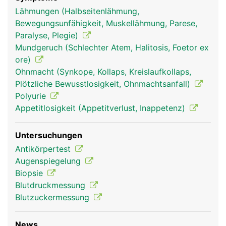
Lähmungen (Halbseitenlähmung,
Bewegungsunfähigkeit, Muskellähmung, Parese,
Paralyse, Plegie)
Mundgeruch (Schlechter Atem, Halitosis, Foetor ex
ore)
Ohnmacht (Synkope, Kollaps, Kreislaufkollaps,
Plötzliche Bewusstlosigkeit, Ohnmachtsanfall)
Polyurie
Endokrines-
Endokrines-
Kopf Links Frau
Appetitlosigkeit (Appetitverlust, Inappetenz)
System Frau
System Mann
Untersuchungen
Antikörpertest
Augenspiegelung
Biopsie
Blutdruckmessung
Blutzuckermessung
News