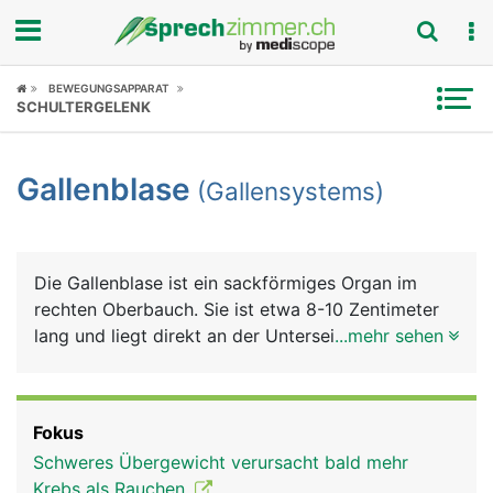
Fokus
BEWEGUNGSAPPARAT
SCHULTERGELENK
Krankheitsbilder
Gallenblase
(Gallensystems)
Symptome
Untersuchungen
Die Gallenblase ist ein sackförmiges Organ im
News
rechten Oberbauch. Sie ist etwa 8-10 Zentimeter
lang und liegt direkt an der Unterseite der Leber.
...mehr sehen
Ratgeber
Sie dient als Reservoir für den von der Leber
gebildeten grünlichen Gallensaft (kurz Galle), der
Rubriken
die Fettverdauung unterstützt. Feinste
Fokus
Gallenkanälchen in der Leber sammeln die Galle
Schweres Übergewicht verursacht bald mehr
und führen sie über den Hauptgallengang dem
Krebs als Rauchen