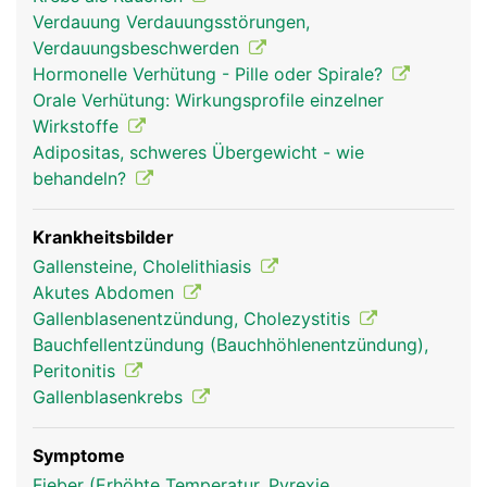
Dünndarm zu. Ein Teil davon zweigt in die
Verdauung Verdauungsstörungen,
Gallenblase ab und wird dort im eingedickten
Verdauungsbeschwerden
Zustand zwischengespeichert. Sobald Nahrung
Hormonelle Verhütung - Pille oder Spirale?
aus dem Magen in den Dünndarm übertritt, zieht
Orale Verhütung: Wirkungsprofile einzelner
sich die Gallenblase zusammen und gibt die Galle
Wirkstoffe
frei. Da die Galle auch direkt von der Leber in den
Adipositas, schweres Übergewicht - wie
Dünndarm fliessen kann, ist die Gallenblase kein
behandeln?
lebensnotwendiges Organ und kann, falls
notwendig, entfernt werden.
Krankheitsbilder
Gallensteine, Cholelithiasis
Akutes Abdomen
Gallenblasenentzündung, Cholezystitis
Bauchfellentzündung (Bauchhöhlenentzündung),
Peritonitis
Gallenblasenkrebs
Symptome
gallenblase frau
gallenblase mann
Fieber (Erhöhte Temperatur, Pyrexie,