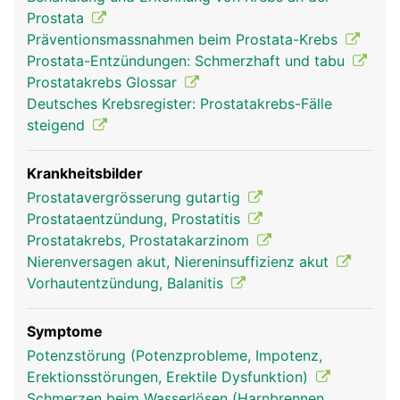
Mitte der Prostata. Hier tritt beim Samenerguss
Prostata
(Ejakulation) die in der Prostata gebildete
Präventionsmassnahmen beim Prostata-Krebs
Samenflüssigkeit in die Harnröhre über. Sie enthält
Prostata-Entzündungen: Schmerzhaft und tabu
verschiedene Enzyme, die für eine Befruchtung der
Prostatakrebs Glossar
weiblichen Eizelle benötigt werden. Mit
Deutsches Krebsregister: Prostatakrebs-Fälle
zunehmenden Alter vergrössert sich die Prostata.
steigend
Krankheitsbilder
Prostatavergrösserung gutartig
Prostataentzündung, Prostatitis
Prostatakrebs, Prostatakarzinom
Nierenversagen akut, Niereninsuffizienz akut
Vorhautentzündung, Balanitis
Prostata Mann
Symptome
Potenzstörung (Potenzprobleme, Impotenz,
Erektionsstörungen, Erektile Dysfunktion)
Schmerzen beim Wasserlösen (Harnbrennen,