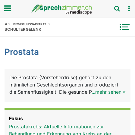
Fokus
BEWEGUNGSAPPARAT
SCHULTERGELENK
Krankheitsbilder
Prostata
Symptome
Untersuchungen
Die Prostata (Vorsteherdrüse) gehört zu den
News
männlichen Geschlechtsorganen und produziert
die Samenflüssigkeit. Die gesunde Prostata hat die
...mehr sehen
Ratgeber
Grösse und Form einer Kastanie und liegt direkt
unter der Harnblase. Ihre Rückseite grenzt an den
Rubriken
Enddarm, weshalb die Prostata mit dem Finger
Fokus
über den Anus ertastet werden kann. Die von der
Prostatakrebs: Aktuelle Informationen zur
Harnblase abgehende Harnröhre verläuft durch die
Behandlung und Erkennung von Krebs an der