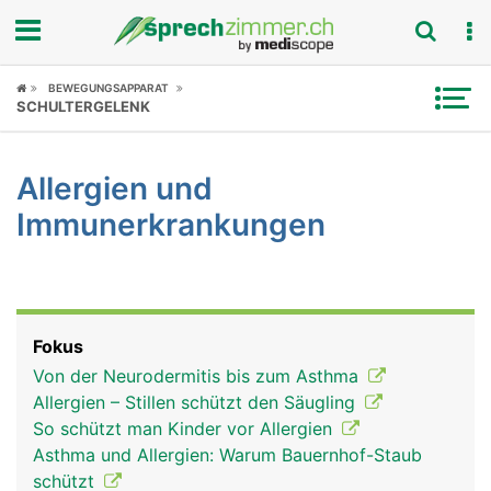
Fokus
BEWEGUNGSAPPARAT
SCHULTERGELENK
Krankheitsbilder
Allergien und
Symptome
Immunerkrankungen
Untersuchungen
News
Fokus
Ratgeber
Von der Neurodermitis bis zum Asthma
Allergien – Stillen schützt den Säugling
Rubriken
So schützt man Kinder vor Allergien
Asthma und Allergien: Warum Bauernhof-Staub
schützt