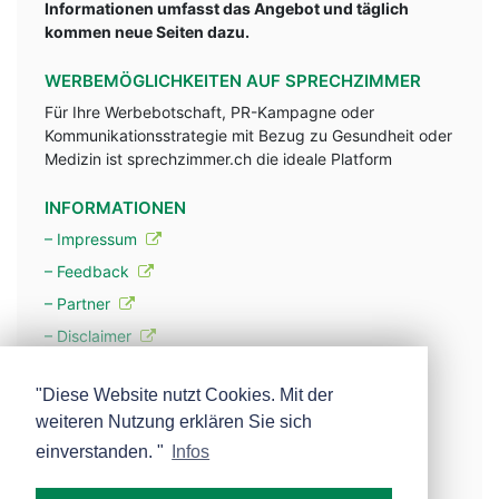
Informationen umfasst das Angebot und täglich
kommen neue Seiten dazu.
WERBEMÖGLICHKEITEN AUF SPRECHZIMMER
Für Ihre Werbebotschaft, PR-Kampagne oder
Kommunikationsstrategie mit Bezug zu Gesundheit oder
Medizin ist sprechzimmer.ch die ideale Platform
INFORMATIONEN
– Impressum
– Feedback
– Partner
– Disclaimer
– Datenschutzerklärung / Privacy Policy
"Diese Website nutzt Cookies. Mit der
weiteren Nutzung erklären Sie sich
– Werbung
einverstanden. "
Infos
– Mehr über unsere Experten