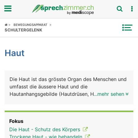
Fokus
BEWEGUNGSAPPARAT
SCHULTERGELENK
Krankheitsbilder
Haut
Symptome
Untersuchungen
Die Haut ist das grösste Organ des Menschen und
News
umfasst die äussere Haut und die
Hautanhangsgebilde (Hautdrüsen, Haare, Nägel).
...mehr sehen
Ratgeber
Auch die sichtbaren Schleimhäute von Mund,
Nase, Genitalien und After gehören zur Haut. Die
Rubriken
äussere Haut besteht grob aus drei Schichten:
Fokus
Oberhaut (Epidermis), Lederhaut (Dermis) und
Die Haut - Schutz des Körpers
Unterhaut (Subkutis). Zu den Hauptaufgaben der
Trockene Haut - wie behandeln