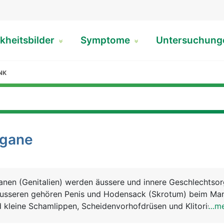
kheitsbilder
Symptome
Untersuchun
NK
rgane
anen (Genitalien) werden äussere und innere Geschlechtso
äusseren gehören Penis und Hodensack (Skrotum) beim Ma
kleine Schamlippen, Scheidenvorhofdrüsen und Klitoris bei
...m
echtsorganen zählen beim Mann die Hoden, Nebenhoden,