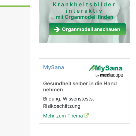
ärmutter,
Krankheitsbilder
interaktiv
nen. Die
mit Organmodell finden
ie zur
 von Urin.
Organmodell anschauen
MySana
Gesundheit selber in die Hand
nehmen
Bildung, Wissenstests,
Risikoschätzung
Mehr zum Thema