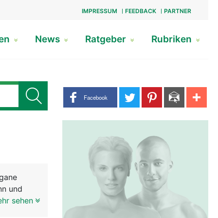
IMPRESSUM
FEEDBACK
PARTNER
gen
News
Ratgeber
Rubriken
Share buttons
Facebook
rgane
nn und
 der Frau.
ehr sehen