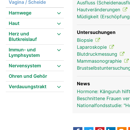
Vagina / Scheide
Ausfluss (Scheidenausflu
Hautveränderungen
Harnwege
Müdigkeit (Erschöpfung
Geschlechtsorgane Frau
Haut
Untersuchungen
Herz und
Blutkreislauf
Biopsie
Laparoskopie
Immun- und
Blutdruckmessung
Lymphsystem
Mammasonographie
Nervensystem
Brustselbstuntersuchun
Ohren und Gehör
News
Verdauungstrakt
Hormone: Känguruh hilf
Beschnittene Frauen ver
Nationalfondsstudie: "