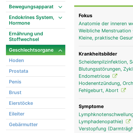
Samenblasen, Samenleite
Bewegungsapparat
Eileiter und Eierstöcke
Fokus
Endokrines System,
Geschlechtsorgane dien
Hormone
Anatomie der inneren w
Befriedigung der sexuel
Weibliche Menstruation
Ernährung und
Kleine, praktische Gesu
Stoffwechsel
Geschlechtsorgane
Krankheitsbilder
Hoden
Scheidenpilzinfektion, 
Blutungsstörungen, Zyk
Prostata
Endometriose
Penis
Hodenentzündung, Orch
Fehlgeburt, Abort
Brust
Eierstöcke
Symptome
Eileiter
Lymphknotenschwellung
Lymphadenopathie)
Gebärmutter
Verstopfung (Darmträghe