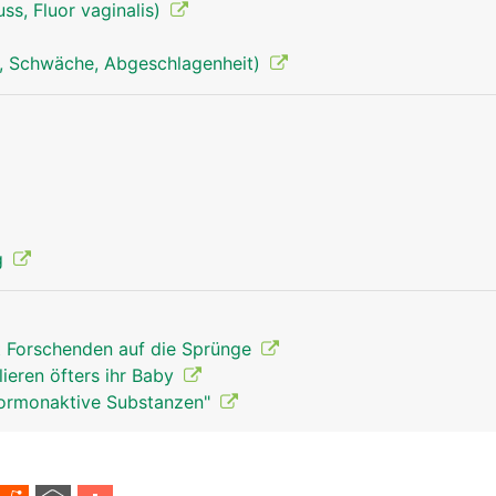
ss, Fluor vaginalis)
, Schwäche, Abgeschlagenheit)
Geschlechtsorgane Mann
g
t Forschenden auf die Sprünge
lieren öfters ihr Baby
Hormonaktive Substanzen"