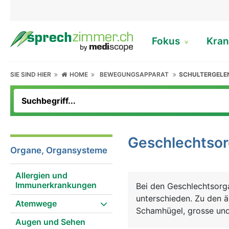
Fokus
Kran
SIE SIND HIER
HOME
BEWEGUNGSAPPARAT
SCHULTERGELE
Geschlechtso
Organe, Organsysteme
Allergien und
Immunerkrankungen
Bei den Geschlechtsorg
unterschieden. Zu den 
Atemwege
Schamhügel, grosse und 
Augen und Sehen
Zu den inneren Geschl