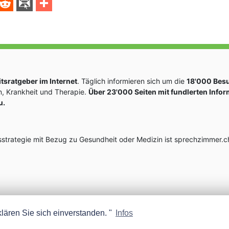
sratgeber im Internet
. Täglich informieren sich um die
18'000 Bes
, Krankheit und Therapie.
Über 23'000 Seiten mit fundlerten Info
u.
rategie mit Bezug zu Gesundheit oder Medizin ist sprechzimmer.ch
lären Sie sich einverstanden. "
Infos
MEDISCOPE AG E-MAIL:
INFO@MEDISCOPE.CH