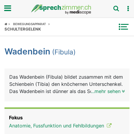
Fokus
BEWEGUNGSAPPARAT
SCHULTERGELENK
Krankheitsbilder
Wadenbein
(Fibula)
Symptome
Untersuchungen
Das Wadenbein (Fibula) bildet zusammen mit dem
News
Schienbein (Tibia) den knöchernen Unterschenkel.
Das Wadenbein ist dünner als das Schienbein und
...mehr sehen
Ratgeber
liegt an der Aussenseite des Unterschenkels. Es
besteht von oben nach unten aus einem Kopf,
Rubriken
einem langen Schaft und einem unteren Ende, das
Fokus
den Aussenknöchel bildet. Der Aussenknöchel ist
Anatomie, Fussfunktion und Fehlbildungen
ein Teil des oberen Sprunggelenks, am Kniegelenk