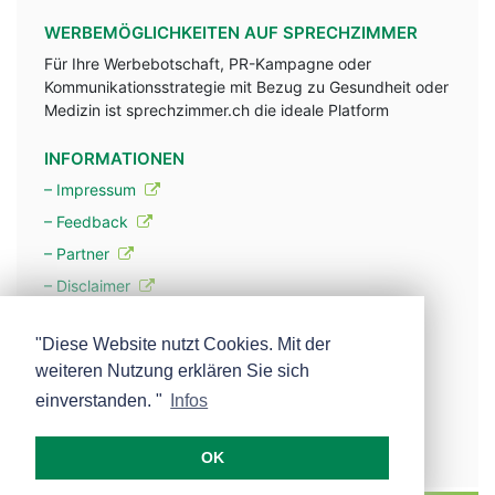
WERBEMÖGLICHKEITEN AUF SPRECHZIMMER
Für Ihre Werbebotschaft, PR-Kampagne oder
Kommunikationsstrategie mit Bezug zu Gesundheit oder
Medizin ist sprechzimmer.ch die ideale Platform
INFORMATIONEN
– Impressum
– Feedback
– Partner
– Disclaimer
– Datenschutzerklärung / Privacy Policy
"Diese Website nutzt Cookies. Mit der
weiteren Nutzung erklären Sie sich
– Werbung
einverstanden. "
Infos
– Mehr über unsere Experten
OK