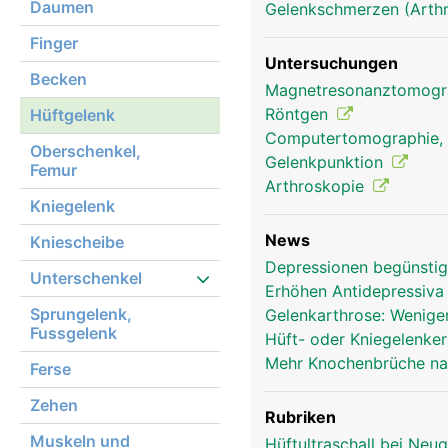
Daumen
Gelenkschmerzen (Arthr
Finger
Untersuchungen
Becken
Magnetresonanztomog
Hüftgelenk Frau
Röntgen
Hüftgelenk
Computertomographie,
Oberschenkel,
Gelenkpunktion
Femur
Arthroskopie
Kniegelenk
News
Kniescheibe
Depressionen begünsti
Unterschenkel
Erhöhen Antidepressiva
Sprungelenk,
Gelenkarthrose: Weniger
Fussgelenk
Hüft- oder Kniegelenke
Mehr Knochenbrüche na
Ferse
Zehen
Rubriken
Muskeln und
Hüftultraschall bei Ne