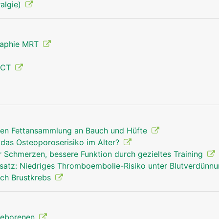
algie)
raphie MRT
Hüftgelenk Mann
 CT
gen Fettansammlung an Bauch und Hüfte
 das Osteoporoserisiko im Alter?
 Schmerzen, bessere Funktion durch gezieltes Training
rsatz: Niedriges Thromboembolie-Risiko unter Blutverdünn
ch Brustkrebs
ugeborenen