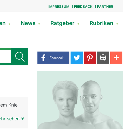
IMPRESSUM
FEEDBACK
PARTNER
gen
News
Ratgeber
Rubriken
Share buttons
Facebook
dem Knie
elenks, bei
ehr sehen
(Hüftkopf)