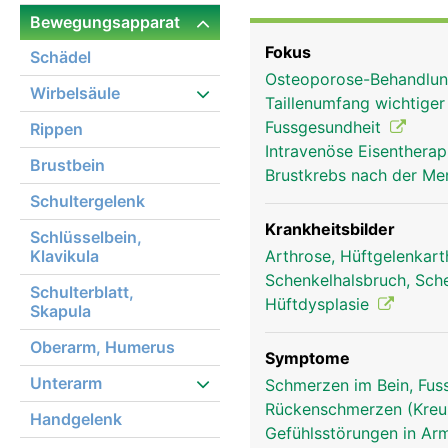
in der Hüftpfanne des 
Bewegungsapparat
als beim Kugelgelenk der
Fokus
Schädel
Gelenkknorpel bezogen 
Osteoporose-Behandlun
festen Gelenkkapsel um
Wirbelsäule
Taillenumfang wichtige
stabilisiert. Die Bewe
Fussgesundheit
Rippen
und Muskeln ermöglicht
Intravenöse Eisentherap
Brustbein
Brustkrebs nach der Me
Schultergelenk
Krankheitsbilder
Schlüsselbein,
Klavikula
Arthrose, Hüftgelenkar
Schenkelhalsbruch, Sch
Schulterblatt,
Hüftdysplasie
Skapula
Oberarm, Humerus
Symptome
Unterarm
Schmerzen im Bein, Fus
Rückenschmerzen (Kre
Handgelenk
Gefühlsstörungen in Arm