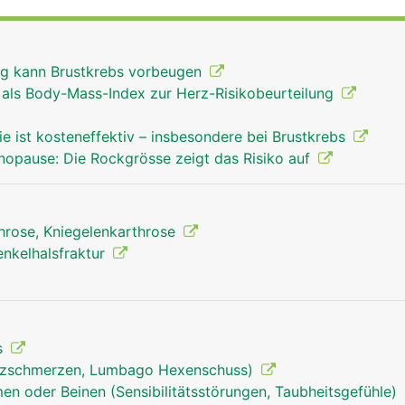
Beckens bewegt. Dadurch ist das Bewegungsausmass etwas
 Schulter. Damit die Gelenke nicht aufeinander reiben, sind
und in Gelenkschmiere eingebettet. Das Hüftgelenk wird v
g kann Brustkrebs vorbeugen
geben und durch kräftige Bänder und den umliegenden Mu
r als Body-Mass-Index zur Herz-Risikobeurteilung
gung des Beines wird durch das Zusammenspiel von Gelenk, 
.
ie ist kosteneffektiv – insbesondere bei Brustkrebs
nopause: Die Rockgrösse zeigt das Risiko auf
throse, Kniegelenkarthrose
enkelhalsfraktur
s
uzschmerzen, Lumbago Hexenschuss)
en oder Beinen (Sensibilitätsstörungen, Taubheitsgefühle)