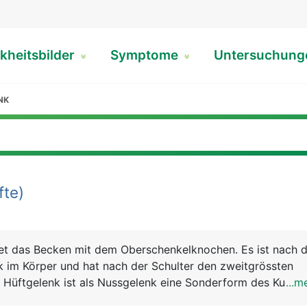
kheitsbilder
Symptome
Untersuchun
NK
fte)
et das Becken mit dem Oberschenkelknochen. Es ist nach 
k im Körper und hat nach der Schulter den zweitgrössten
üftgelenk ist als Nussgelenk eine Sonderform des Kugelg
...m
nteil des kugelförmigen Kopfes des Oberschenkelknochens 