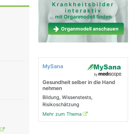
 geringer
Krankheitsbilder
interaktiv
 sie mit
mit Organmodell finden
on einer
skeln
Organmodell anschauen
Bändern
MySana
Gesundheit selber in die Hand
nehmen
Bildung, Wissenstests,
Risikoschätzung
Mehr zum Thema