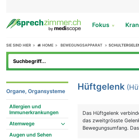
Fokus
Kran
SIE SIND HIER
HOME
BEWEGUNGSAPPARAT
SCHULTERGELE
Hüftgelenk
(Hü
Organe, Organsysteme
Allergien und
Immunerkrankungen
Das Hüftgelenk verbind
das zweitgrösste Gelen
Atemwege
Bewegungsumfang. Das H
Augen und Sehen
dem sich der grösste A